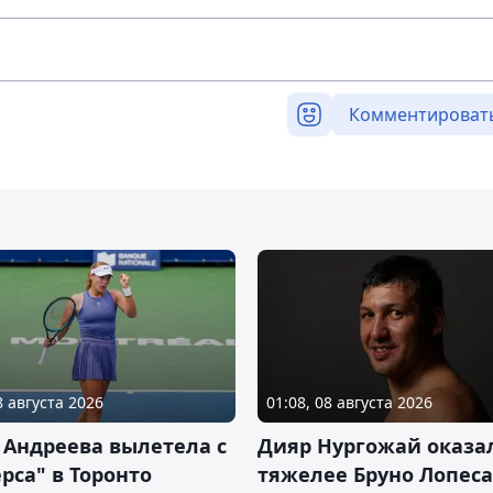
Комментироват
8 августа 2026
01:08, 08 августа 2026
 Андреева вылетела с
Дияр Нургожай оказа
рса" в Торонто
тяжелее Бруно Лопеса