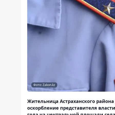
Фото: Zakon.kz
Жительница Астраханского района 
оскорбление представителя власти
года на центральной площади села