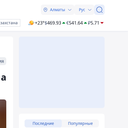
Алматы
Рус
+23°
$
469.93
€
541.64
₽
5.71
азахстана
ия
ла
Последние
Популярные