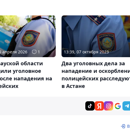
05 апреля 2026
1
13:39, 07 октября 2023
ауской области
Два уголовных дела за
дили уголовное
нападение и оскорблен
осле нападения на
полицейских расследую
ейских
в Астане
В