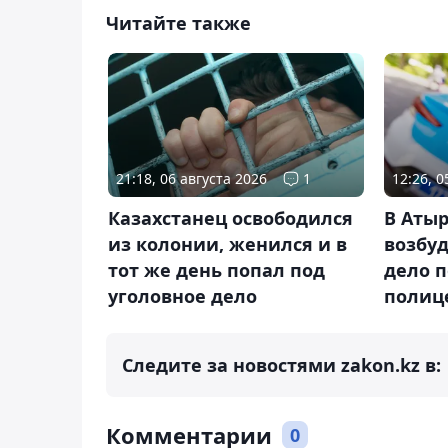
Читайте также
21:18, 06 августа 2026
1
12:26, 
Казахстанец освободился
В Атыр
из колонии, женился и в
возбу
тот же день попал под
дело п
уголовное дело
полиц
Следите за новостями zakon.kz в:
Комментарии
0