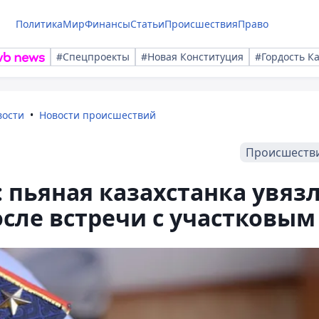
Политика
Мир
Финансы
Статьи
Происшествия
Право
#Спецпроекты
#Новая Конституция
#Гордость К
вости
Новости происшествий
Происшеств
: пьяная казахстанка увяз
осле встречи с участковым