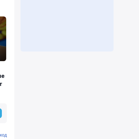
ие
т
ход