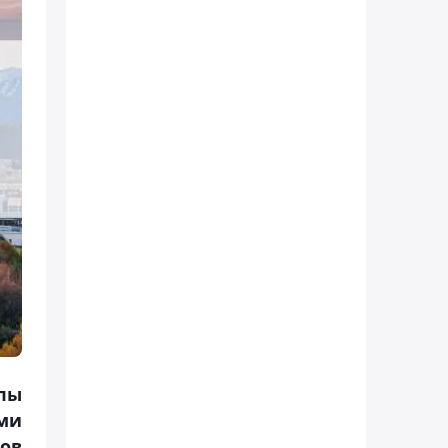
пы
ями
сов