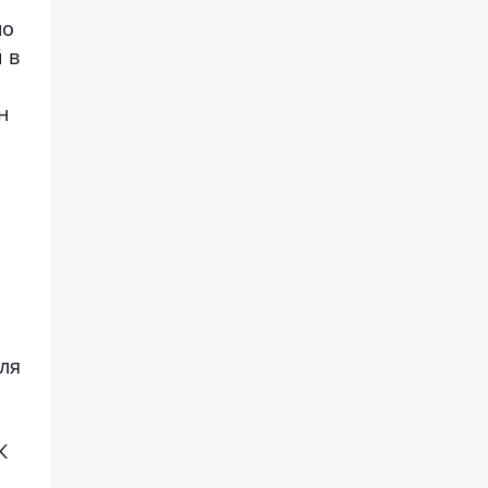
но
 в
н
о
ля
К