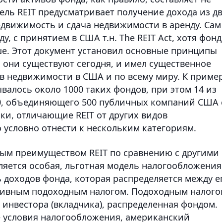
ель REIT предусматривает получение дохода из д
едвижимость и сдача недвижимости в аренду. Сам
у, с принятием в США т.н. The REIT Act, хотя фонд
ше. Этот документ установил основные принципы
м они существуют сегодня, и имел существенное
в недвижимости в США и по всему миру. К пример
валось около 1000 таких фондов, при этом 14 из
00, объединяющего 500 публичных компаний США 
и, отличающие REIT от других видов
условно отнести к нескольким категориям.
ым преимуществом REIT по сравнению с другими
ется особая, льготная модель налогообложения
ь доходов фонда, которая распределяется между е
ативным подоходным налогом. Подоходным налого
инвестора (вкладчика), распределенная фондом.
е условия налогообложения, американский