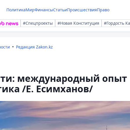
Политика
Мир
Финансы
Статьи
Происшествия
Право
#Спецпроекты
#Новая Конституция
#Гордость К
вости
Редакция Zakon.kz
ти: международный опыт
ика /Е. Есимханов/