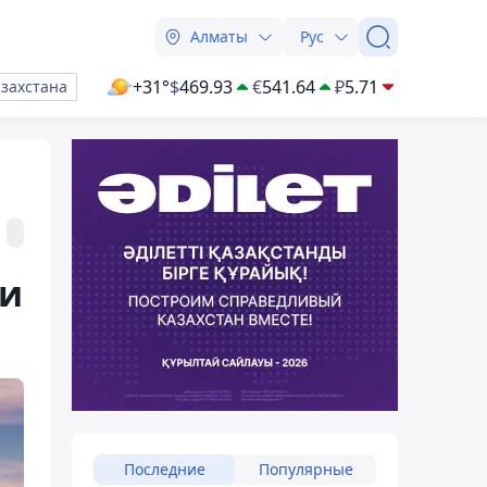
Алматы
Рус
+31°
$
469.93
€
541.64
₽
5.71
азахстана
 и
Последние
Популярные