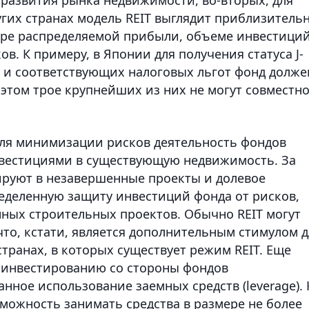
угих странах модель REIT выглядит приблизитель
мере распределяемой прибыли, объеме инвестиций
в. К примеру, в Японии для получения статуса J-
) и соответствующих налоговых льгот фонд долже
 этом трое крупнейших из них не могут совместн
Для минимизации рисков деятельность фондов
вестициями в существующую недвижимость. За
ируют в незавершенные проекты и долевое
ределенную защиту инвестиций фонда от рисков,
ных строительных проектов. Обычно REIT могут
то, кстати, является дополнительным стимулом д
транах, в которых существует режим REIT. Еще
 инвестированию со стороны фондов
ное использование заемных средств (leverage). 
зможность занимать средства в размере не более