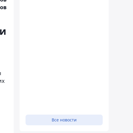
ов
 и
ы
их
Все новости