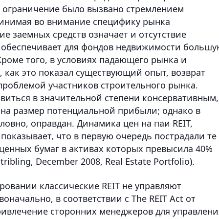
е ограничение было вызвано стремлением
инимая во внимание специфику рынка
ие заемных средств означает и отсутствие
о обеспечивает для фондов недвижимости большу
Кроме того, в условиях падающего рынка и
 как это показал существующий опыт, возврат
 проблемой участников строительного рынка.
авиться в значительной степени консервативным,
на размер потенциальной прибыли; однако в
ловно, оправдан. Динамика цен на паи REIT,
показывает, что в первую очередь пострадали те
ценных бумаг в активах которых превысила 40%
tribling, December 2008, Real Estate Portfolio).
ировании классические REIT не управляют
начально, в соответствии с The REIT Act от
ривлечение сторонних менеджеров для управлени