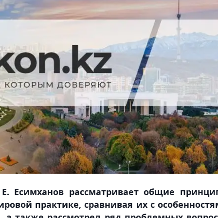
т
Е. Есимханов
рассматривает общие принци
ровой практике, сравнивая их с особенност
, а также рассмотрел ряд проблемных вопро