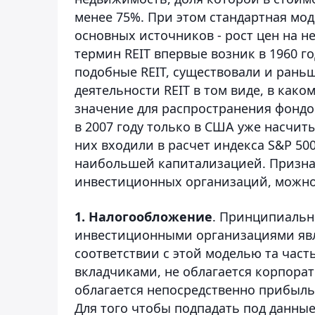
менее 75%. При этом стандартная мод
основных источников - рост цен на н
термин REIT впервые возник в 1960 год
подобные REIT, существовали и рань
деятельности REIT в том виде, в како
значение для распространения фондо
в 2007 году только в США уже насчиты
них входили в расчет индекса S&P 5
наибольшей капитализацией. Признак
инвестиционных организаций, можно 
1.
Налогообложение
. Принципиальн
инвестиционными организациями явля
соответствии с этой моделью та част
вкладчиками, не облагается корпор
облагается непосредственно прибыль 
Для того чтобы подпадать под данны