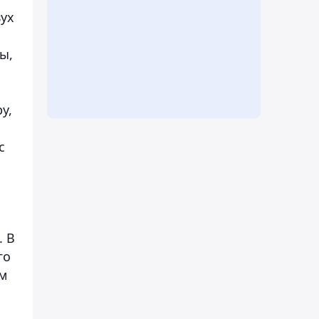
вух
ы,
у,
с
. В
го
м