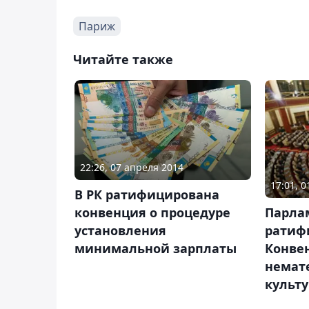
Париж
Читайте также
22:26, 07 апреля 2014
17:01, 
В РК ратифицирована
конвенция о процедуре
Парла
установления
ратиф
минимальной зарплаты
Конве
немат
культу