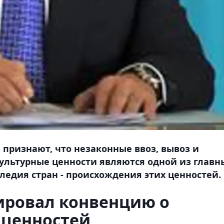
 признают, что незаконные ввоз, вывоз и
культурные ценности являются одной из главн
ледия стран - происхождения этих ценностей.
ировал конвенцию о
 ценностей