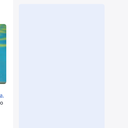
а,
со