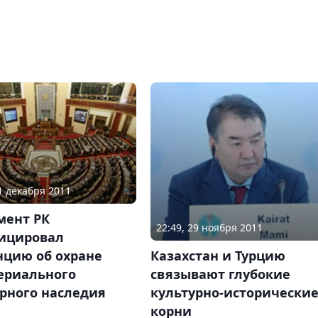
01 декабря 2011
мент РК
22:49, 29 ноября 2011
ицировал
нцию об охране
Казахстан и Турцию
ериального
связывают глубокие
рного наследия
культурно-исторически
корни