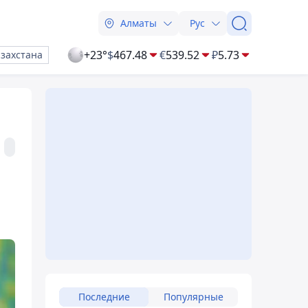
Алматы
Рус
+23°
$
467.48
€
539.52
₽
5.73
азахстана
Последние
Популярные