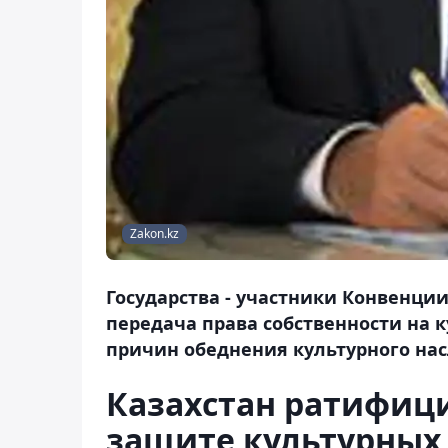
Zakon.kz
Государства - участники Конвенции
передача права собственности на 
причин обеднения культурного нас
Казахстан ратифиц
защите культурных