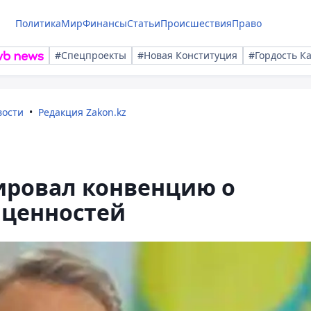
Политика
Мир
Финансы
Статьи
Происшествия
Право
#Спецпроекты
#Новая Конституция
#Гордость К
вости
Редакция Zakon.kz
ировал конвенцию о
 ценностей