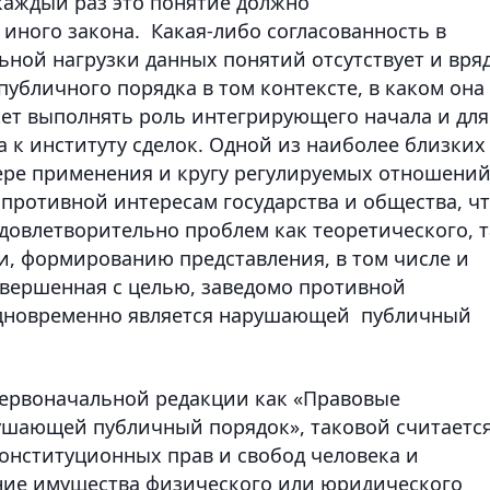
 каждый раз это понятие должно
 иного закона. Какая-либо согласованность в
ьной нагрузки данных понятий отсутствует и вря
публичного порядка в том контексте, в каком она
может выполнять роль интегрирующего начала и для
а к институту сделок. Одной из наиболее близких
ере применения и кругу регулируемых отношени
 противной интересам государства и общества, ч
довлетворительно проблем как теоретического, т
ти, формированию представления, в том числе и
 совершенная с целью, заведомо противной
 одновременно является нарушающей публичный
в первоначальной редакции как «Правовые
ушающей публичный порядок», таковой считаетс
конституционных прав и свобод человека и
ние имущества физического или юридического