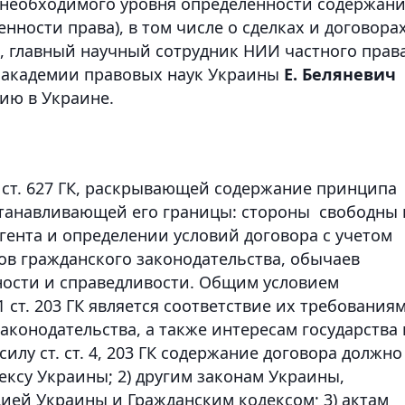
 необходимого уровня определенности содержан
ности права), в том числе о сделках и договорах
, главный научный сотрудник НИИ частного прав
 академии правовых наук Украины
Е. Беляневич
ию в Украине.
 ст. 627 ГК, раскрывающей содержание принципа
станавливающей его границы: стороны свободны 
гента и определении условий договора с учетом
тов гражданского законодательства, обычаев
ности и справедливости. Общим условием
1 ст. 203 ГК является соответствие их требования
законодательства, а также интересам государства 
илу ст. ст. 4, 203 ГК содержание договора должно
дексу Украины; 2) другим законам Украины,
цией Украины и Гражданским кодексом; 3) актам