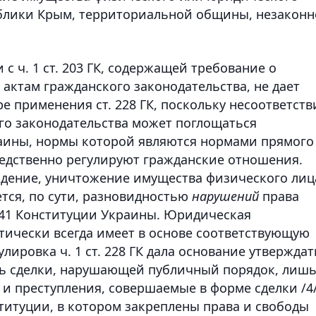
ублики Крым, территориальной общины, незаконн
и с ч. 1 ст. 203 ГК, содержащей требование о
 актам гражданского законодательства, не дает
е применения ст. 228 ГК, поскольку несоответств
го законодательства может поглощаться
раины, нормы которой являются нормами прямого
средственно регулируют гражданские отношения.
ждение, уничтожение имущества физического лиц
тся, по сути, разновидностью
нарушений
права
. 41 Конституции Украины. Юридическая
ически всегда имеет в основе соответствующую
лировка ч. 1 ст. 228 ГК дала основание утверждат
ть сделки, нарушающей публичный порядок, лиш
и преступления, совершаемые в форме сделки /4/
титуции, в котором закреплены права и свободы