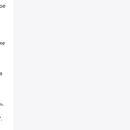
ое
ие
а
ь,
ь
.