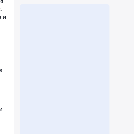
ия
.
а и
в
м
и