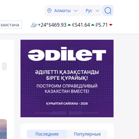
Алматы
Рус
+24°
$
469.93
€
541.64
₽
5.71
азахстана
Последние
Популярные