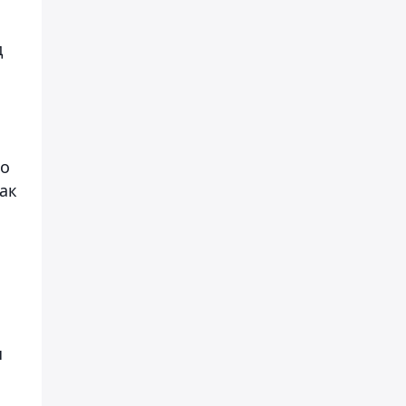
д
й
то
ак
я