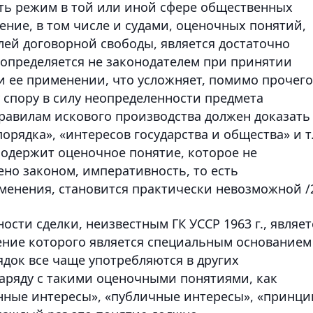
ыть режим в той или иной сфере общественных
ние, в том числе и судами, оценочных понятий,
лей договорной свободы, является достаточно
определяется не законодателем при принятии
и ее применении, что усложняет, помимо прочего
 спору в силу неопределенности предмета
правилам искового производства должен доказать
рядка», «интересов государства и общества» и т.
содержит оценочное понятие, которое не
но законом, императивность, то есть
менения, становится практически невозможной /2
ти сделки, неизвестным ГК УССР 1963 г., являет
ение которого является специальным основанием
док все чаще употребляются в других
наряду с такими оценочными понятиями, как
нные интересы», «публичные интересы», «принц