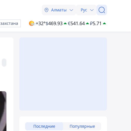
Алматы
Рус
+32°
$
469.93
€
541.64
₽
5.71
азахстана
Последние
Популярные