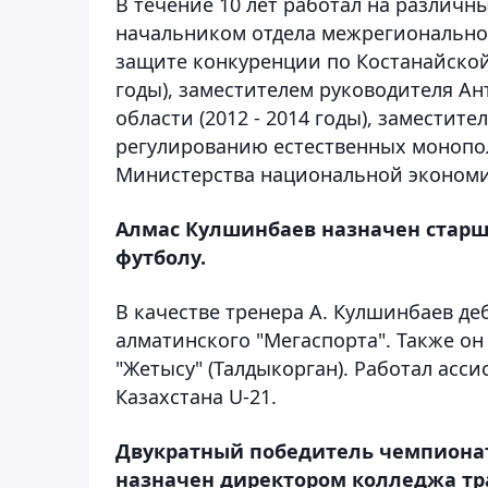
В течение 10 лет работал на различн
начальником отдела межрегиональной
защите конкуренции по Костанайской 
годы), заместителем руководителя А
области (2012 - 2014 годы), заместит
регулированию естественных монопо
Министерства национальной экономик
Алмас Кулшинбаев назначен старш
футболу.
В качестве тренера А. Кулшинбаев деб
алматинского "Мегаспорта". Также он 
"Жетысу" (Талдыкорган). Работал ас
Казахстана U-21.
Двукратный победитель чемпионат
назначен директором колледжа тра