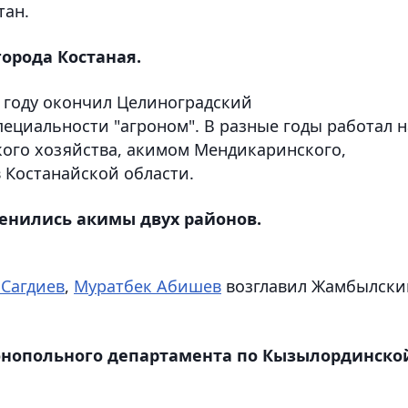
тан.
орода Костаная.
87 году окончил Целиноградский
ециальности "агроном". В разные годы работал н
кого хозяйства, акимом Мендикаринского,
 Костанайской области.
менились акимы двух районов.
 Сагдиев
,
Муратбек Абишев
возглавил Жамбылски
нопольного департамента по Кызылординско