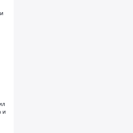
 и
ил
а и