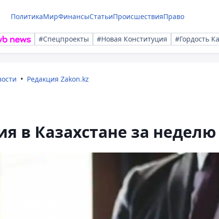
Политика
Мир
Финансы
Статьи
Происшествия
Право
#Спецпроекты
#Новая Конституция
#Гордость К
вости
Редакция Zakon.kz
я в Казахстане за неделю