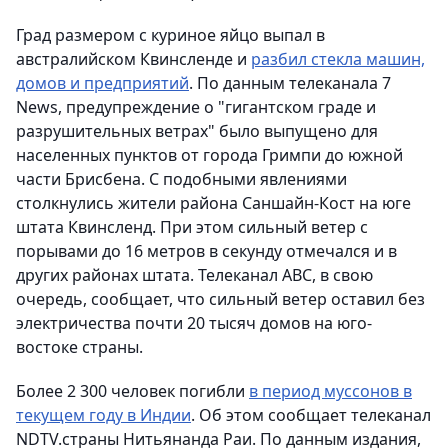
Град размером с куриное яйцо выпал в
австралийском Квинсленде и
разбил стекла машин,
домов и предприятий
. По данным телеканала 7
News, предупреждение о "гигантском граде и
разрушительных ветрах" было выпущено для
населенных пунктов от города Гримпи до южной
части Брисбена. С подобными явлениями
столкнулись жители района Саншайн-Кост на юге
штата Квинсленд. При этом сильный ветер с
порывами до 16 метров в секунду отмечался и в
других районах штата. Телеканал ABC, в свою
очередь, сообщает, что сильный ветер оставил без
электричества почти 20 тысяч домов на юго-
востоке страны.
Более 2 300 человек погибли
в период муссонов в
текущем году в Индии
. Об этом сообщает телеканал
NDTV.страны Нитьянанда Раи. По данным издания,