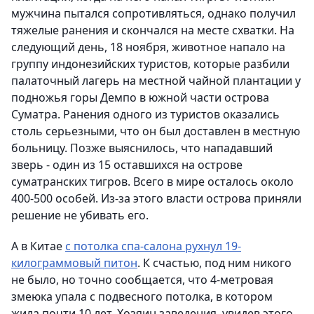
мужчина пытался сопротивляться, однако получил
тяжелые ранения и скончался на месте схватки. На
следующий день, 18 ноября, животное напало на
группу индонезийских туристов, которые разбили
палаточный лагерь на местной чайной плантации у
подножья горы Демпо в южной части острова
Суматра. Ранения одного из туристов оказались
столь серьезными, что он был доставлен в местную
больницу. Позже выяснилось, что нападавший
зверь - один из 15 оставшихся на острове
суматранских тигров. Всего в мире осталось около
400-500 особей. Из-за этого власти острова приняли
решение не убивать его.
А в Китае
с потолка спа-салона рухнул 19-
килограммовый питон
. К счастью, под ним никого
не было, но точно сообщается, что 4-метровая
змеюка упала с подвесного потолка, в котором
жила почти 10 лет. Хозяин заведения, увидев этого