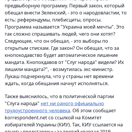
предвыборную программу. Первый закон, который
обещал внести Зеленский, - это о народовластии, то
есть: референдумы, плебисциты, опросы.
Программа называется "Украина моей мечты". Это
так сложно спрашивать людей, чего они хотят?
Следующее, что он обещал, - это выборы по
открытым спискам. Где закон? Он обещал, что за
кнопокодавство будет автоматическое лишение
мандата. Кнопокдавов от "Слуг народа" видели? Их
лишили мандата?", - возмутилась экс-министр.
Лукаш подчеркнула, что у страны нет времени
ждать, когда обещания начнут исполняться.
Также выяснилось, что в политической партии
"Слуга народа"
нет ни одного официально
трудоустроенного человека
. Об этом сообщает
korrespondent.net со ссылкой на Комитет
избирателей Украины (КИУ). Так, КИУ ссылается на
отчеты представлены за третий квартал 2019