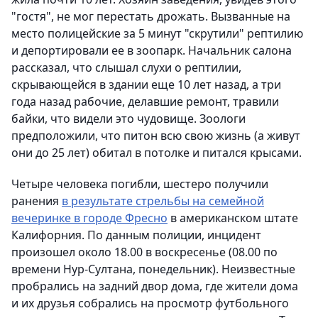
"гостя", не мог перестать дрожать. Вызванные на
место полицейские за 5 минут "скрутили" рептилию
и депортировали ее в зоопарк. Начальник салона
рассказал, что слышал слухи о рептилии,
скрывающейся в здании еще 10 лет назад, а три
года назад рабочие, делавшие ремонт, травили
байки, что видели это чудовище. Зоологи
предположили, что питон всю свою жизнь (а живут
они до 25 лет) обитал в потолке и питался крысами.
Четыре человека погибли, шестеро получили
ранения
в результате стрельбы на семейной
вечеринке в городе Фресно
в американском штате
Калифорния. По данным полиции, инцидент
произошел около 18.00 в воскресенье (08.00 по
времени Нур-Султана, понедельник). Неизвестные
пробрались на задний двор дома, где жители дома
и их друзья собрались на просмотр футбольного