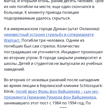
матча, и открыли огонь, ранив десять человек. Трое
из них погибли на месте, еще один скончался в
больнице. К моменту приезда полиции
подозреваемым удалось скрыться.
А в американском городе Дункан (штат Оклахома)
неизвестный устроил стрельбу в супермаркете
Walmart.
Погибли три человека. Одним из
погибших был сам стрелок. Количество
пострадавших не уточняется. Инцидент произошел
во вторник утром. В городе закрыли университет и
школы. Детей и студентов не выпускали из учебных
заведений.
Во вторник от ножевых ранений после нападения
во время лекции в берлинской клинике Schlosspark-
Klinik,
погиб врач Фриц фон Вайцзеккер – сын экс-
президента Германии Рихарда фон Вайцзеккера
,
занимавшего этот пост с 1984 по 1994 год. По