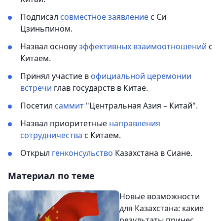
Подписал
совместное заявление
с Си
Цзиньпином.
Назвал основу
эффективных взаимоотношений
с
Китаем.
Принял участие в
официальной церемонии
встречи
глав государств в Китае.
Посетил
саммит
"Центральная Азия – Китай".
Назвал приоритетные
направления
сотрудничества
с Китаем.
Открыл
генконсульство
Казахстана в Сиане.
Материал по теме
Новые возможности
для Казахстана: какие
результаты принес