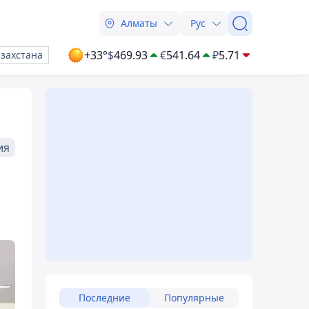
Алматы
Рус
+33°
$
469.93
€
541.64
₽
5.71
азахстана
ия
Последние
Популярные