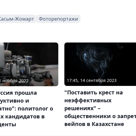
 Касым-Жомарт
Фоторепортажи
17:45, 14 сентября 2023
11 ноября 2022
"Поставить крест на
уссия прошла
неэффективных
уктивно и
решениях" –
тно": политолог о
общественники о запре
х кандидатов в
вейпов в Казахстане
денты