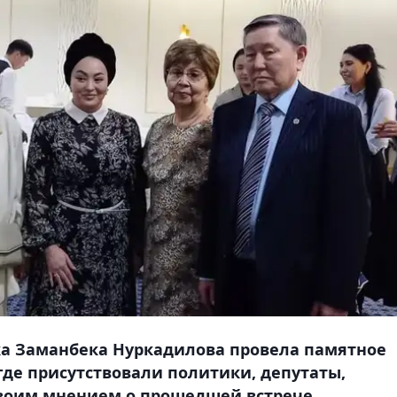
ка Заманбека Нуркадилова провела памятное
 где присутствовали политики, депутаты,
воим мнением о прошедшей встрече