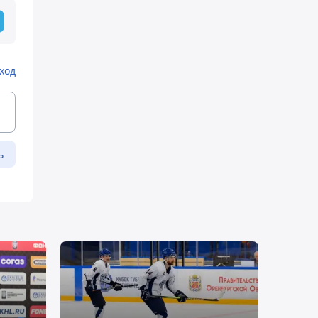
ход
ь