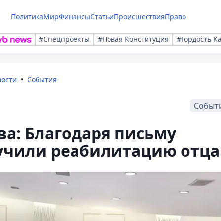
Политика
Мир
Финансы
Статьи
Происшествия
Право
#Спецпроекты
#Новая Конституция
#Гордость К
вости
События
Событ
а: Благодаря письму
учили реабилитацию отца