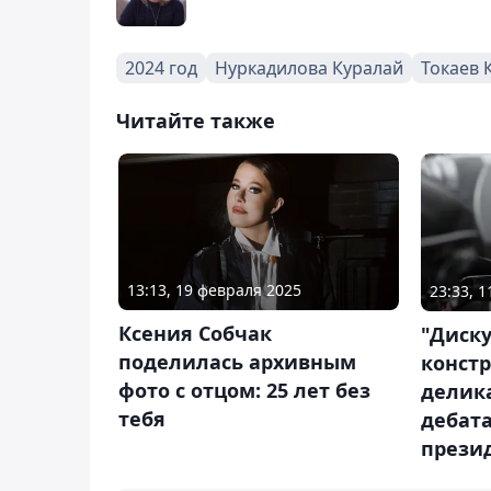
2024 год
Нуркадилова Куралай
Токаев
Читайте также
13:13, 19 февраля 2025
23:33, 
Ксения Собчак
"Диск
поделилась архивным
констр
фото с отцом: 25 лет без
делика
тебя
дебата
прези