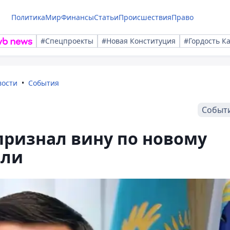
Политика
Мир
Финансы
Статьи
Происшествия
Право
#Спецпроекты
#Новая Конституция
#Гордость К
вости
События
Событ
признал вину по новому
или