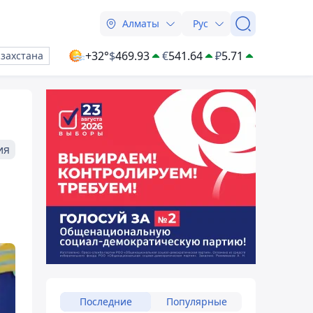
Алматы
Рус
+32°
$
469.93
€
541.64
₽
5.71
азахстана
ия
Последние
Популярные