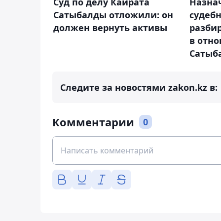
Суд по делу Кайрата
Назнач
Сатыбалды отложили: он
судебн
должен вернуть активы
разбир
в отн
Сатыб
Следите за новостями zakon.kz в:
Комментарии
0