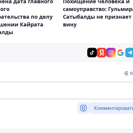
ена дата главного
Похищение человека и
ого
самоуправство: Гульмир
ательства по делу
Сатыбалды не признает
ошении Кайрата
вину
алды
В
Комментироват