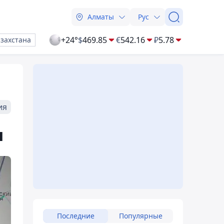
Алматы
Рус
+24°
$
469.85
€
542.16
₽
5.78
азахстана
ия
ы
Последние
Популярные