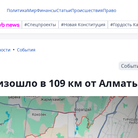
Политика
Мир
Финансы
Статьи
Происшествия
Право
#Спецпроекты
#Новая Конституция
#Гордость К
вости
События
Событ
зошло в 109 км от Алмат