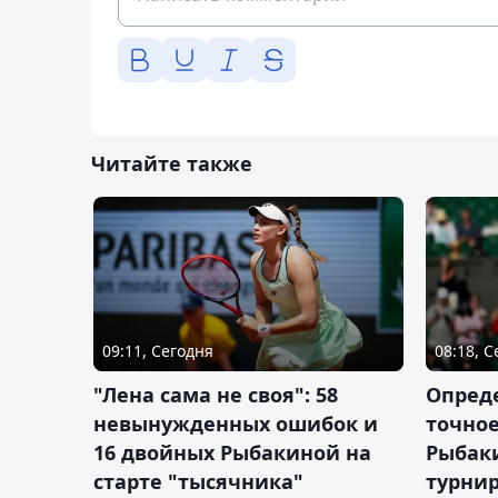
Читайте также
09:11, Сегодня
08:18, 
"Лена сама не своя": 58
Опред
невынужденных ошибок и
точное
16 двойных Рыбакиной на
Рыбаки
старте "тысячника"
турнир