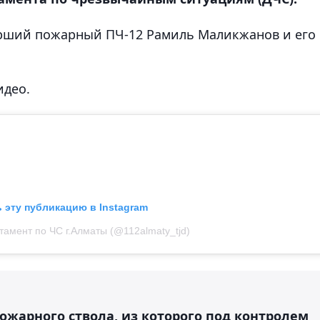
рший пожарный ПЧ-12 Рамиль Маликжанов и его
идео.
 эту публикацию в Instagram
тамент по ЧС г.Алматы (@112almaty_tjd)
ожарного ствола, из которого под контролем