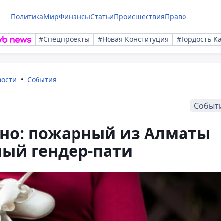
Политика
Мир
Финансы
Статьи
Происшествия
Право
#Спецпроекты
#Новая Конституция
#Гордость К
вости
События
Событ
сно: пожарный из Алматы
ный гендер-пати