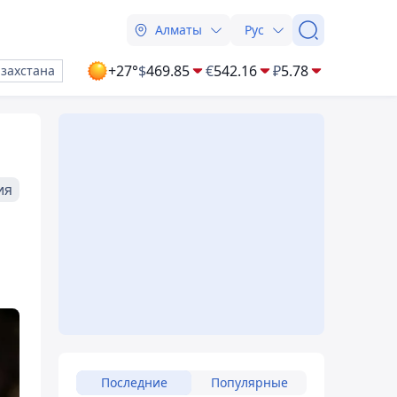
Алматы
Рус
+27°
$
469.85
€
542.16
₽
5.78
азахстана
ия
Последние
Популярные