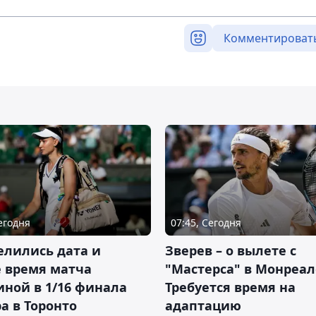
Комментироват
Сегодня
07:45, Сегодня
елились дата и
Зверев – о вылете с
 время матча
"Мастерса" в Монреал
ной в 1/16 финала
Требуется время на
а в Торонто
адаптацию