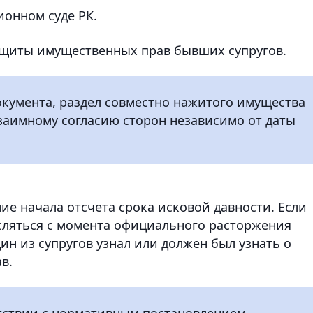
ионном суде РК.
ащиты имущественных прав бывших супругов.
кумента, раздел совместно нажитого имущества
заимному согласию сторон независимо от даты
е начала отсчета срока исковой давности. Если
сляться с момента официального расторжения
один из супругов узнал или должен был узнать о
в.
тствии с нормативным постановлением