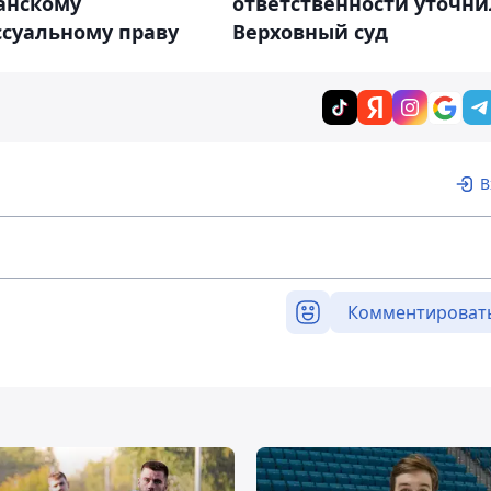
анскому
ответственности уточни
ссуальному праву
Верховный суд
В
Комментироват