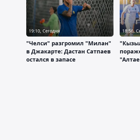
19:10, Сегодня
18:56, 
"Челси" разгромил "Милан"
"Кызыл
в Джакарте: Дастан Сатпаев
пораже
остался в запасе
"Алтае