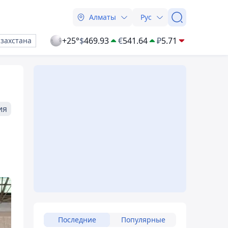
Алматы
Рус
+25°
$
469.93
€
541.64
₽
5.71
азахстана
ия
Последние
Популярные