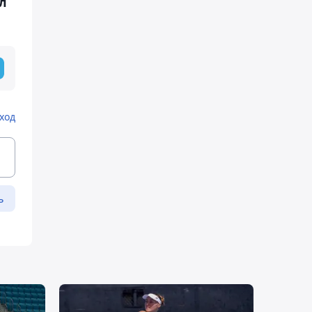
л
ход
ь