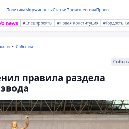
Политика
Мир
Финансы
Статьи
Происшествия
Право
#Спецпроекты
#Новая Конституция
#Гордость К
вости
События
Событ
енил правила раздела
азвода