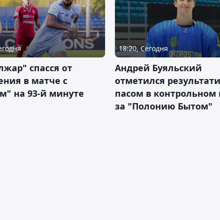
Сегодня
18:20, Сегодня
жар" спасся от
Андрей Буяльский
ния в матче с
отметился результат
м" на 93-й минуте
пасом в контрольном
за "Полонию Бытом"