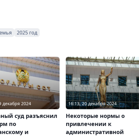
емья
2025 год
19 декабря 2024
16:13, 20 декабря 2024
вный суд разъяснил
Некоторые нормы о
рм по
привлечении к
анскому и
административной