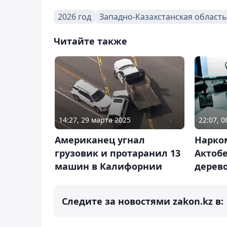
2026 год
Западно-Казахстанская область
Читайте также
14:27, 29 марта 2025
22:07, 
Американец угнал
Нарком
грузовик и протаранил 13
Актобе
машин в Калифорнии
дерев
Следите за новостями zakon.kz в: