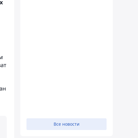
х
м
ват
ан
Все новости