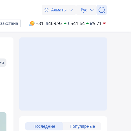
Алматы
Рус
+31°
$
469.93
€
541.64
₽
5.71
азахстана
ия
Последние
Популярные