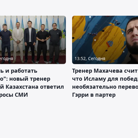
Сегодня
13:52, Сегодня
ь и работать
Тренер Махачева счит
о": новый тренер
что Исламу для побе
й Казахстана ответил
необязательно перев
просы СМИ
Гэрри в партер