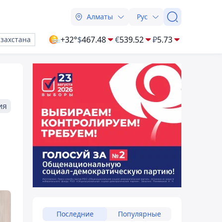
Алматы
Рус
+32°
$
467.48
€
539.52
₽
5.73
азахстана
ия
Последние
Популярные