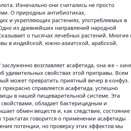
лота. Изначально они считались не просто
ами. О природных антибиотиках,
их и укрепляющих растениях, употребляемых в
 Одно из древнейших направлений народной
сказывает о тысячах лечебных растений. Многие 
авы в индийской, южно-азиатской, арабской,
заслуженно возглавляет асафетида, она же – хинг
 об удивительных свойствах этой приправы. Всем
орый может превратить приятный вечер в конфуз.
 прекрасно справляется асафетида, успешно
вицы в нашей пищеварительной системе. Эта
 свойствами, обладает бактерицидным и
шает обмен веществ и, как следствие, состояние
их трактатах говорится о применении асафетиды
ения потенции, но проверку этих эффектов мы