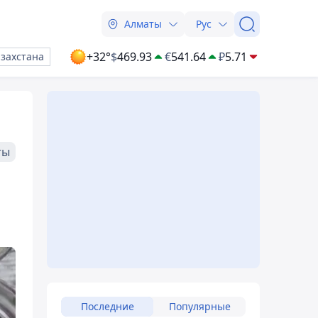
Алматы
Рус
+32°
$
469.93
€
541.64
₽
5.71
азахстана
ты
Последние
Популярные