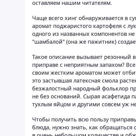
оставляем нашим читателям.
Чаще всего хинг обнаруживается в су
аромат поджаристого картофеля с лук
одного из названных компонентов не
"шамбалой" (она же пажитник) созда
Такое описание вызывает резонный в
приправе с неприятным запахом? Все 
своим жестким ароматом может отбит
это застывшая латексная смола расте
безжалостный народный фольклор проз
не без оснований. Сырая асафетида 
тухлым яйцом и другими совсем уж 
Чтобы получить всю пользу приправы
блюда, нужно знать, как обращаться 
в очень небольшом количестве и обж