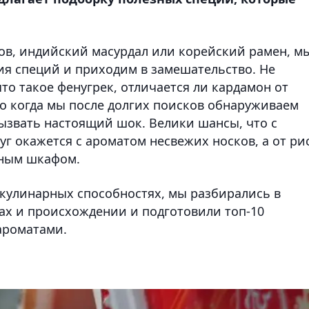
ов, индийский масурдал или корейский рамен, м
ия специй и приходим в замешательство. Не
то такое фенугрек, отличается ли кардамон от
Но когда мы после долгих поисков обнаруживаем
ызвать настоящий шок. Велики шансы, что с
г окажется с ароматом несвежих носков, а от ри
иным шкафом.
 кулинарных способностях, мы разбирались в
вах и происхождении и подготовили топ-10
ароматами.