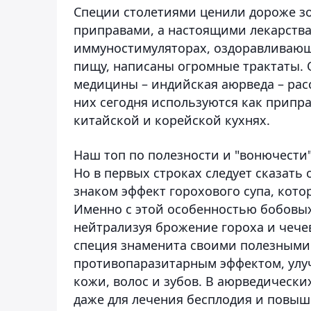
Специи столетиями ценили дороже зо
приправами, а настоящими лекарств
иммуностимуляторах, оздоравливающ
пищу, написаны огромные трактаты.
медицины – индийская аюрведа – рас
них сегодня используются как припр
китайской и корейской кухнях.
Наш топ по полезности и "вонючести" 
Но в первых строках следует сказать
знаком эффект горохового супа, кот
Именно с этой особенностью бобовых
нейтрализуя брожение гороха и чече
специя знаменита своими полезными
противопаразитарным эффектом, улуч
кожи, волос и зубов. В аюрведическ
даже для лечения бесплодия и повыш