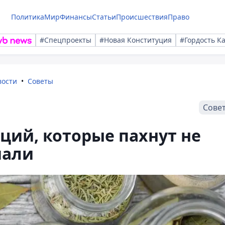
Политика
Мир
Финансы
Статьи
Происшествия
Право
#Спецпроекты
#Новая Конституция
#Гордость К
вости
Советы
Сове
еций, которые пахнут не
мали