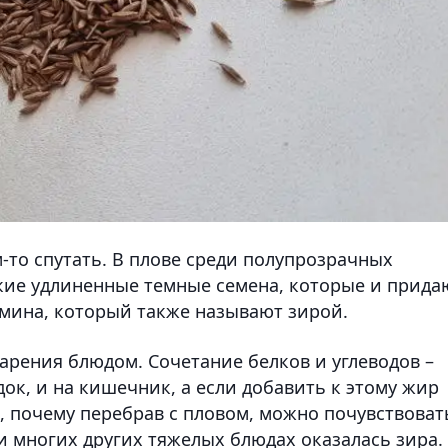
м-то спутать. В плове среди полупрозрачных
кие удлиненные темные семена, которые и прида
умина, который также называют зирой.
арения блюдом. Сочетание белков и углеводов –
удок, и на кишечник, а если добавить к этому жир
, почему перебрав с пловом, можно почувствоват
 и многих других тяжелых блюдах оказалась зира.