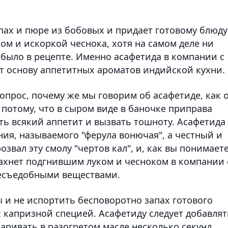
пах и пюре из бобовых и придает готовому блюду
ом и искоркой чеснока, хотя на самом деле ни
 было в рецепте. Именно асафетида в компании с
ет основу аппетитных ароматов индийской кухни.
опрос, почему же мы говорим об асафетиде, как 
потому, что в сыром виде в баночке приправа
ь всякий аппетит и вызвать тошноту. Асафетида 
ния, называемого "ферула вонючая", а честный и
вал эту смолу "чертов кал", и, как вы понимаете
пахнет подгнившим луком и чесноком в компании 
несъедобными веществами.
 и не испортить бесповоротно запах готового
с капризной специей. Асафетиду следует добавлят
аривать в разогретом масле несколько секунд.