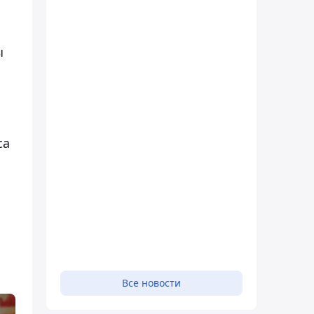
ы
са
Все новости