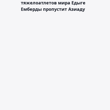
тяжелоатлетов мира Едыге
Емберды пропустит Азиаду