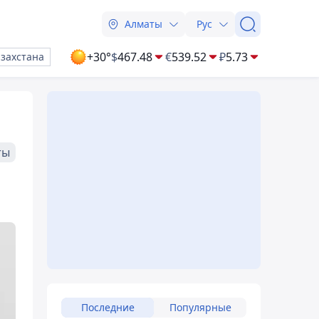
Алматы
Рус
+30°
$
467.48
€
539.52
₽
5.73
азахстана
ты
Последние
Популярные