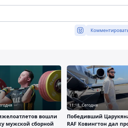
Комментироват
Сегодня
11:18, Сегодня
тяжелоатлетов вошли
Победивший Царукян
ку мужской сборной
RAF Ковингтон дал пр