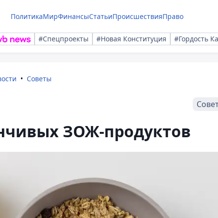
Политика
Мир
Финансы
Статьи
Происшествия
Право
#Спецпроекты
#Новая Конституция
#Гордость К
вости
Советы
Сове
нчивых ЗОЖ-продуктов