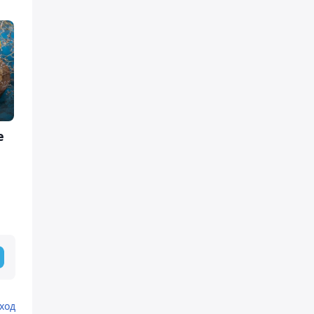
е
ход