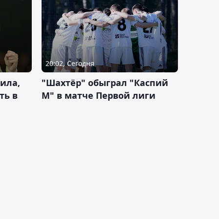
20:02, Сегодня
ила,
"Шахтёр" обыграл "Каспий
ть в
М" в матче Первой лиги