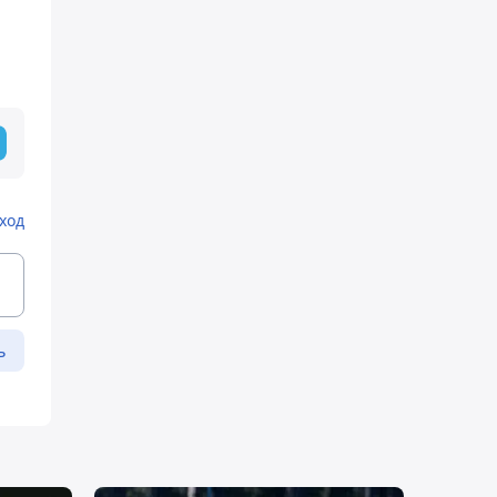
ход
ь