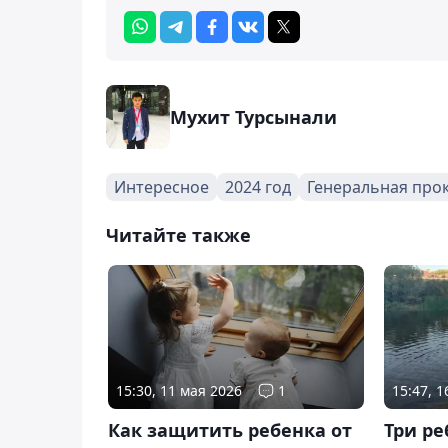
Мухит Турсынали
Интересное
2024 год
Генеральная прок
Читайте также
15:30, 11 мая 2026
1
15:47, 
Как защитить ребенка от
Три ре