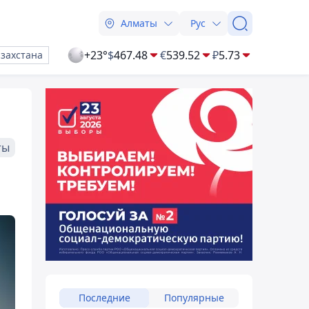
Алматы
Рус
+23°
$
467.48
€
539.52
₽
5.73
азахстана
ты
Последние
Популярные