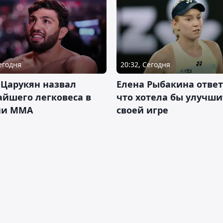
Сегодня
20:32, Сегодня
 Царукян назвал
Елена Рыбакина ответ
йшего легковеса в
что хотела бы улучши
ии ММА
своей игре