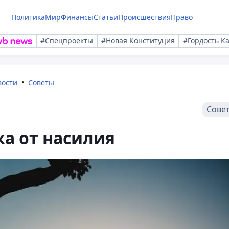
Политика
Мир
Финансы
Статьи
Происшествия
Право
#Спецпроекты
#Новая Конституция
#Гордость К
вости
Советы
Сове
ка от насилия