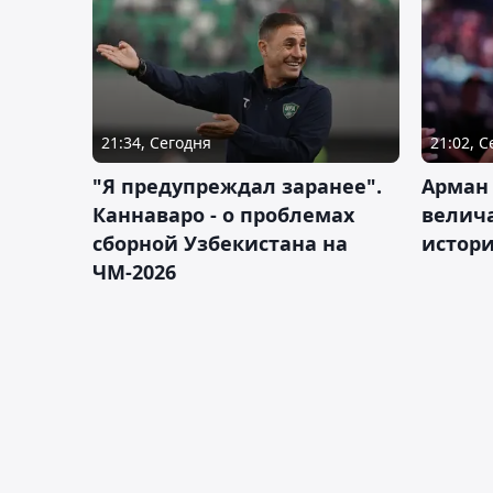
21:34, Сегодня
21:02, 
"Я предупреждал заранее".
Арман
Каннаваро - о проблемах
велича
сборной Узбекистана на
истор
ЧМ-2026