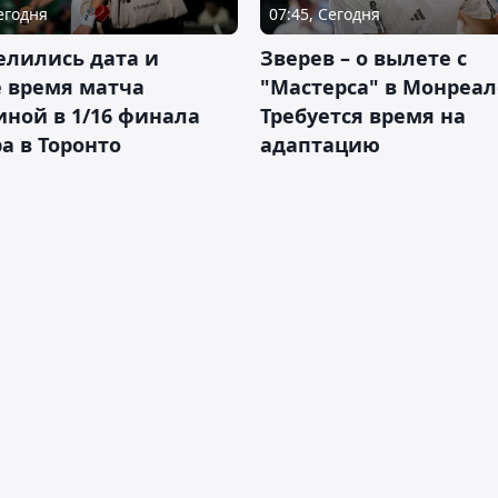
Сегодня
07:45, Сегодня
елились дата и
Зверев – о вылете с
 время матча
"Мастерса" в Монреал
ной в 1/16 финала
Требуется время на
а в Торонто
адаптацию