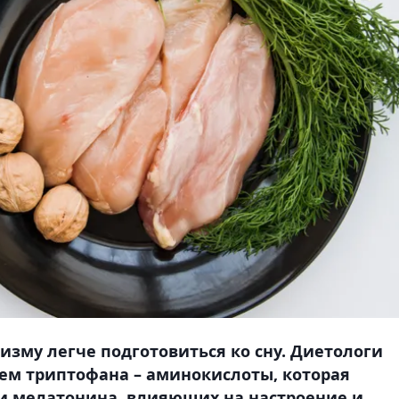
зму легче подготовиться ко сну. Диетологи
ем триптофана – аминокислоты, которая
 и мелатонина, влияющих на настроение и