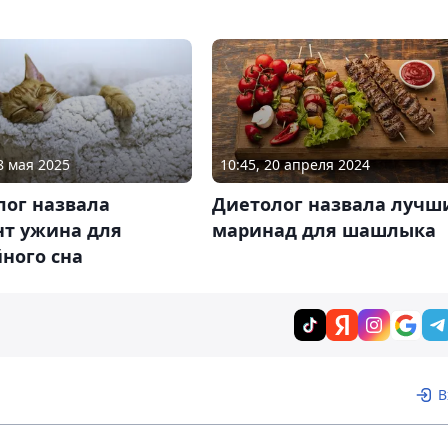
8 мая 2025
10:45, 20 апреля 2024
лог назвала
Диетолог назвала лучш
нт ужина для
маринад для шашлыка
ного сна
В