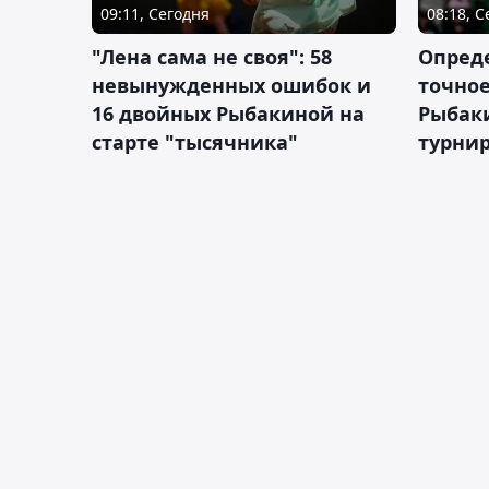
09:11, Сегодня
08:18, 
"Лена сама не своя": 58
Опред
невынужденных ошибок и
точное
16 двойных Рыбакиной на
Рыбаки
старте "тысячника"
турнир