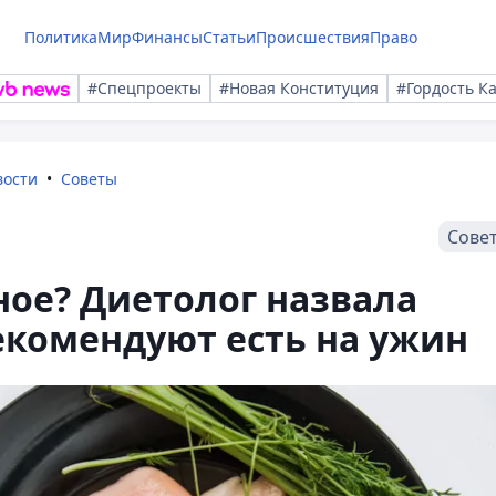
Политика
Мир
Финансы
Статьи
Происшествия
Право
#Спецпроекты
#Новая Конституция
#Гордость К
вости
Советы
Сове
ое? Диетолог назвала
екомендуют есть на ужин