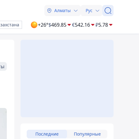
Алматы
Рус
+26°
$
469.85
€
542.16
₽
5.78
азахстана
ты
Последние
Популярные