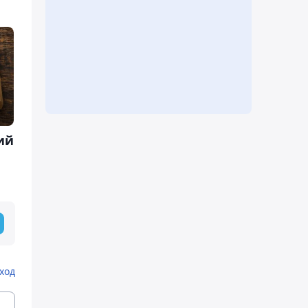
ий
ход