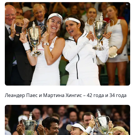
Леандер Паес и Мартина Хингис –
42 года
и
34 года