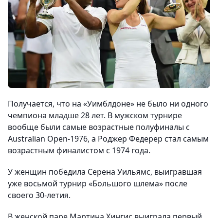
Получается, что на «Уимблдоне»
не было ни одного
чемпиона младше 28 лет
. В мужском турнире
вообще были самые возрастные полуфиналы с
Australian Open-1976, а Роджер Федерер стал самым
возрастным финалистом с 1974 года.
У женщин победила Серена Уильямс, выигравшая
уже
восьмой турнир «Большого шлема» после
своего 30-летия
.
В женской паре Мартина Хингис выиграла первый