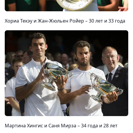
Хориа Текэу и Жан-Жюльен Ройер –
30 лет
и
33 года
Мартина Хингис и Саня Мирза –
34 года
и
28 лет