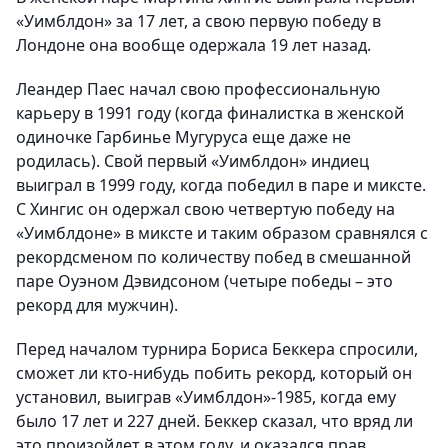
«Уимблдон» за
17 лет
, а свою первую победу в
Лондоне она вообще одержала
19 лет назад
.
Леандер Паес
начал свою профессиональную
карьеру в 1991 году
(когда финалистка в женской
одиночке Гарбинье Мугуруса еще даже не
родилась). Свой первый «Уимблдон» индиец
выиграл в 1999 году, когда победил в паре и миксте.
С Хингис он одержал свою четвертую победу на
«Уимблдоне» в миксте и таким образом сравнялся с
рекордсменом по количеству побед в смешанной
паре Оуэном Дэвидсоном (четыре победы – это
рекорд для мужчин).
Перед началом турнира Бориса Беккера спросили,
сможет ли кто-нибудь побить рекорд, который он
установил, выиграв «Уимблдон»-1985, когда ему
было 17 лет и 227 дней. Беккер сказал, что вряд ли
это произойдет в этом году, и оказался прав.