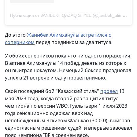
Публикация от JANIBEK | QAZAQ STYLE (@janibek_alimkhanuly)
До этого
Жанибек Алимханулы встретился с
соперником
перед поединком за два титула.
У обоих соперников пока что ни одного поражения.
В активе Алимханулы 14 побед, девять из которых
он выиграл нокаутом. Немецкий боксер праздновал
успех в 21 встрече и одну провел вничью.
Свой последний бой "Казахский стиль"
провел
13
мая 2023 года, когда второй раз защитил титул
чемпиона по версии WBO. Гуальтьери 1 июля 2023
года сенсационно одержал верх над
непобежденным Эскивом Фалькао (30-0-0), выиграв
единогласным решением судей, и впервые завоевал
пояс чемпиона IBF в среднем весе.