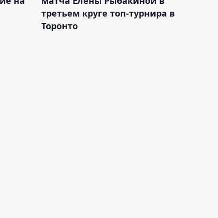
ие на
матча Елены Рыбакиной в
третьем круге топ-турнира в
Торонто