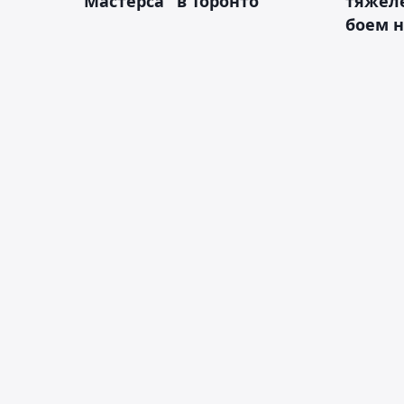
"Мастерса" в Торонто
тяжеле
боем н