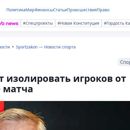
Политика
Мир
Финансы
Статьи
Происшествия
Право
#Спецпроекты
#Новая Конституция
#Гордость К
вости
Sportzakon — Новости спорта
Спо
ет изолировать игроков от
 матча