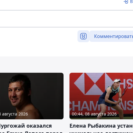
В
Комментироват
8 августа 2026
00:44, 08 августа 2026
Нургожай оказался
Елена Рыбакина уста