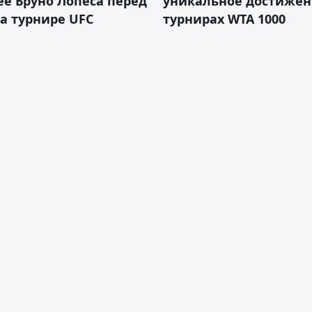
е Бруно Лопеса перед
уникальное достижен
а турнире UFC
турнирах WTA 1000