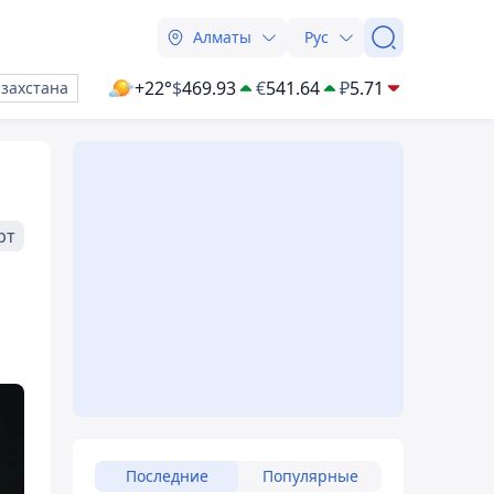
Алматы
Рус
+22°
$
469.93
€
541.64
₽
5.71
азахстана
рт
Последние
Популярные