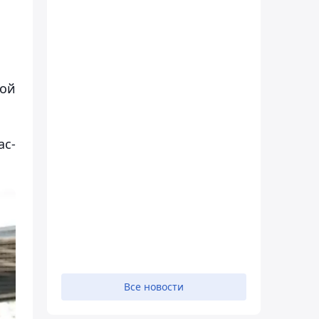
кой
ас-
Все новости