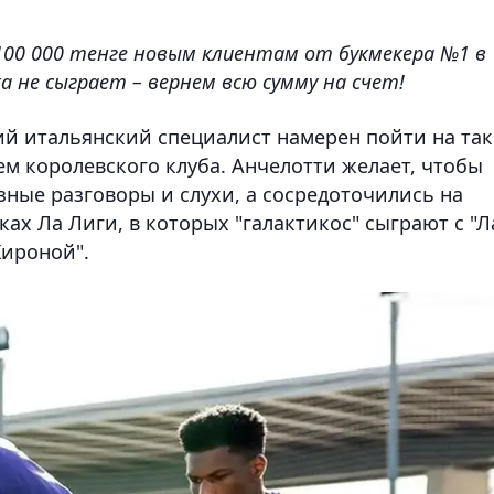
100 000 тенге новым клиентам от букмекера №1 в
а не сыграет – вернем всю сумму на счет!
ний итальянский специалист намерен пойти на та
м королевского клуба. Анчелотти желает, чтобы
зные разговоры и слухи, а сосредоточились на
х Ла Лиги, в которых "галактикос" сыграют с "Л
Жироной".