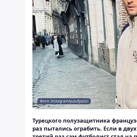
Фото: Instagram/yusufyazici
Турецкого полузащитника француз
раз пытались ограбить. Если в двух
третий раз сам футболист стал на п