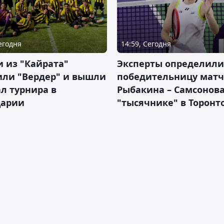
Сегодня
14:59, Сегодня
 из "Кайрата"
Эксперты определили
или "Вердер" и вышли
победительницу матч
л турнира в
Рыбакина – Самсонова
арии
"тысячнике" в Торонт