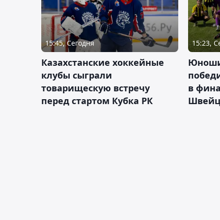
15:45, Сегодня
15:23, 
Казахстанские хоккейные
Юноши
клубы сыграли
побед
товарищескую встречу
в фина
перед стартом Кубка РК
Швейц