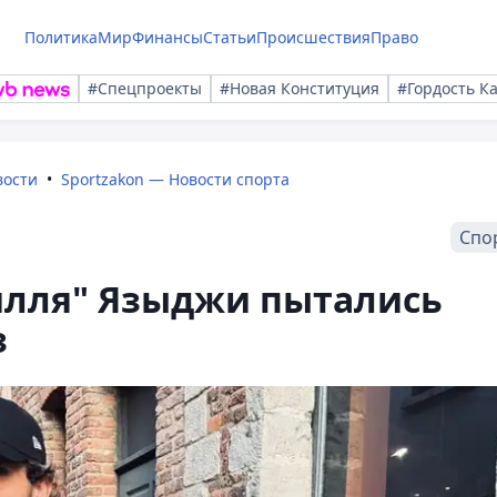
Политика
Мир
Финансы
Статьи
Происшествия
Право
#Спецпроекты
#Новая Конституция
#Гордость К
вости
Sportzakon — Новости спорта
Спо
илля" Языджи пытались
з