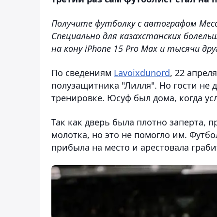
Получите футболку с автографом Месси
Специально для казахстанских болель
на кону iPhone 15 Pro Max и тысячи др
По сведениям
Lavoixdunord
, 22 апрел
полузащитника "Лилля". Но гости не д
тренировке. Юсуф был дома, когда ус
Так как дверь была плотно заперта,
молотка, но это не помогло им. Футб
прибыла на место и арестовала граби