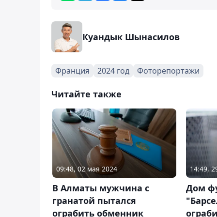
Куандык Шынасилов
Франция
2024 год
Фоторепортажи
Читайте также
09:48, 02 мая 2024
14:49, 
В Алматы мужчина с
Дом ф
гранатой пытался
"Барс
ограбить обменник
ограби