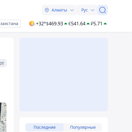
Алматы
Рус
+32°
$
469.93
€
541.64
₽
5.71
азахстана
рт
Последние
Популярные