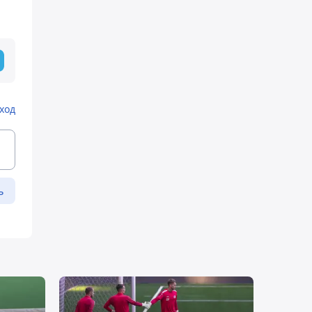
ход
ь