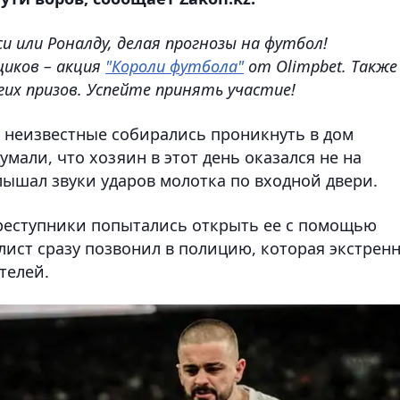
 или Роналду, делая прогнозы на футбол!
щиков – акция
"Короли футбола"
от Olimpbet. Также
угих призов. Успейте принять участие!
я неизвестные собирались проникнуть в дом
умали, что хозяин в этот день оказался не на
лышал звуки ударов молотка по входной двери.
 преступники попытались открыть ее с помощью
олист сразу позвонил в полицию, которая экстрен
телей.