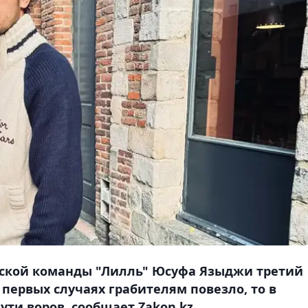
ской команды "Лилль" Юсуфа Языджи третий
 первых случаях грабителям повезло, то в
ути воров, сообщает Zakon.kz.