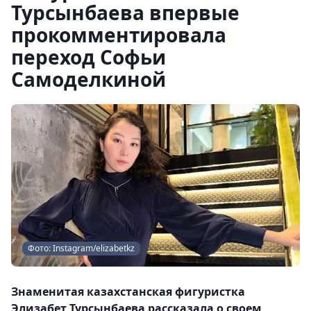
Турсынбаева впервые
прокомментировала
переход Софьи
Самоделкиной
Фото: Instagram/elizabetkz
Знаменитая казахстанская фигуристка
Элизабет Турсынбаева рассказала о своем