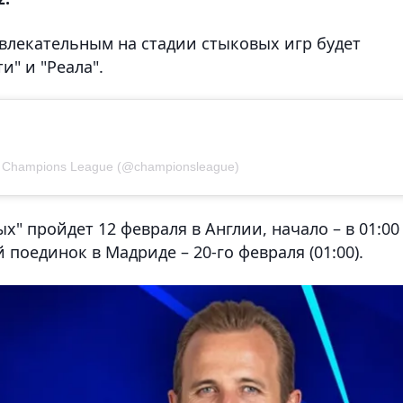
лекательным на стадии стыковых игр будет
" и "Реала".
 Champions League (@championsleague)
х" пройдет 12 февраля в Англии, начало – в 01:00
 поединок в Мадриде – 20-го февраля (01:00).