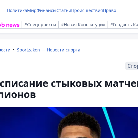
Политика
Мир
Финансы
Статьи
Происшествия
Право
#Спецпроекты
#Новая Конституция
#Гордость К
вости
Sportzakon — Новости спорта
Спо
асписание стыковых матче
пионов