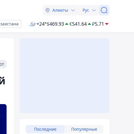
Алматы
Рус
+24°
$
469.93
€
541.64
₽
5.71
азахстана
рт
й
Последние
Популярные