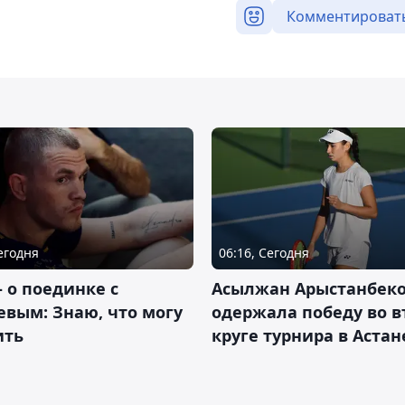
Комментироват
Сегодня
06:16, Сегодня
– о поединке с
Асылжан Арыстанбек
вым: Знаю, что могу
одержала победу во 
ить
круге турнира в Астан