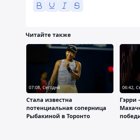
Читайте также
07:08, Сегодня
06:42, 
Cтала известна
Гэрри 
потенциальная соперница
Махаче
Рыбакиной в Торонто
побед