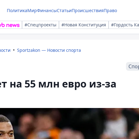
Политика
Мир
Финансы
Статьи
Происшествия
Право
#Спецпроекты
#Новая Конституция
#Гордость К
вости
Sportzakon — Новости спорта
Спо
т на 55 млн евро из-за