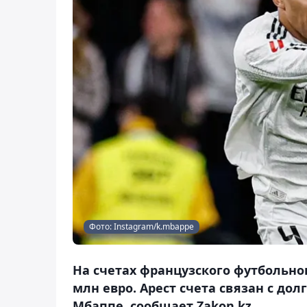
Фото: Instagram/k.mbappe
На счетах французского футбольно
млн евро. Арест счета связан с д
Мбаппе, сообщает Zakon.kz.