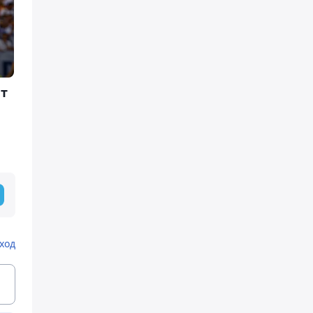
ет
ход