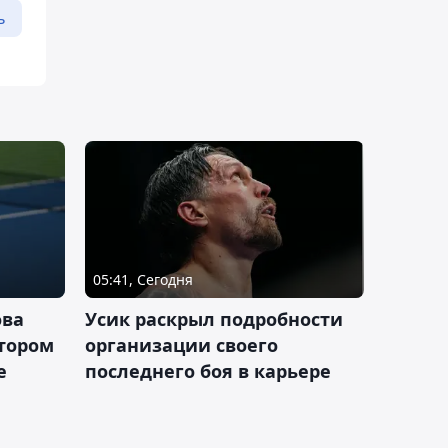
ь
05:41, Сегодня
ова
Усик раскрыл подробности
втором
организации своего
е
последнего боя в карьере