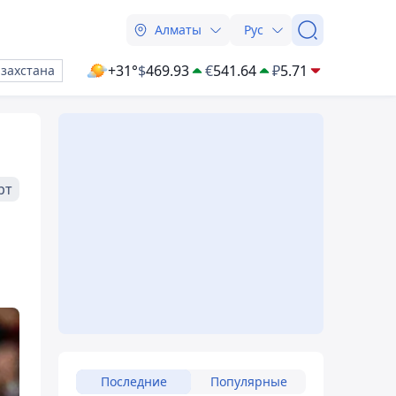
Алматы
Рус
+31°
$
469.93
€
541.64
₽
5.71
азахстана
рт
Последние
Популярные