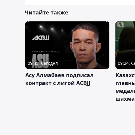
Читайте также
09:45, Сегодня
09:24, 
Асу Алмабаев подписал
Казахс
контракт с лигой ACBJJ
главны
медал
шахма