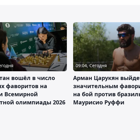
Сегодня
09:04, Сегодня
тан вошёл в число
Арман Царукян выйде
х фаворитов на
значительным фавор
и Всемирной
на бой против бразил
тной олимпиады 2026
Маурисио Руффи