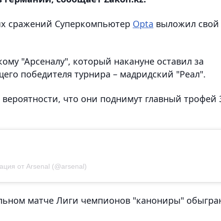
ых сражений Суперкомпьютер
Opta
выложил свой
кому "Арсеналу", который накануне оставил за
го победителя турнира – мадридский "Реал".
 вероятности, что они поднимут главный трофей 
ация от Arsenal (@arsenal)
альном матче Лиги чемпионов "канониры" обыгра