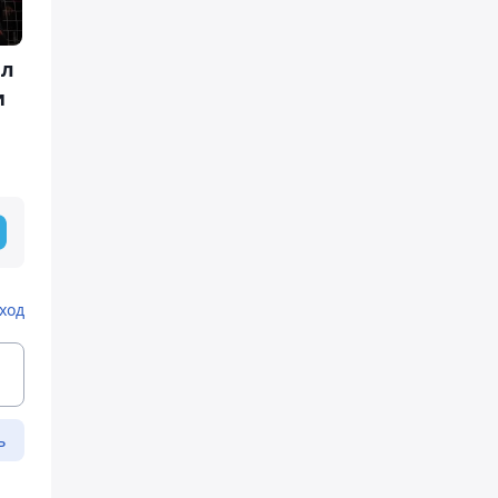
ил
и
ход
ь