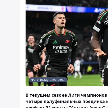
Фото: Instagram/arsenal
В текущем сезоне Лиги чемпионов 
четыре полуфинальных поединка 
пройдет 31 мая на "Альянц-Арене" 