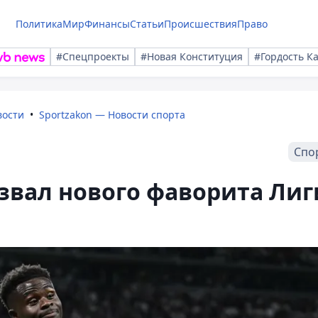
Политика
Мир
Финансы
Статьи
Происшествия
Право
#Спецпроекты
#Новая Конституция
#Гордость К
вости
Sportzakon — Новости спорта
Спо
звал нового фаворита Лиг