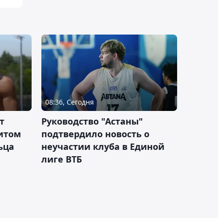
08:36, Сегодня
т
Руководство "Астаны"
итом
подтвердило новость о
ьца
неучастии клуба в Единой
лиге ВТБ