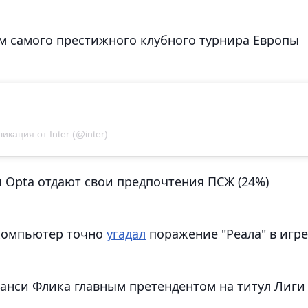
м самого престижного клубного турнира Европы
икация от Inter (@inter)
ы Opta отдают свои предпочтения ПСЖ (24%)
ркомпьютер точно
угадал
поражение "Реала" в игре
анси Флика главным претендентом на титул Лиги