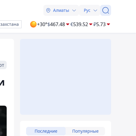
Алматы
Рус
+30°
$
467.48
€
539.52
₽
5.73
азахстана
рт
и
Последние
Популярные