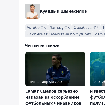
Куандык Шынасилов
Актобе ФК
Жетысу ФК
Ордабасы ФК
Т
Чемпионат Казахстана по футболу
2025 
Читайте также
14:41, 24 апреля 2025
10:45, 
Самат Смаков серьезно
Извес
наказан за оскорбление
футбо
футбольных чиновников
получ