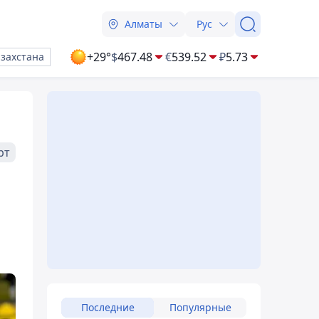
Алматы
Рус
+29°
$
467.48
€
539.52
₽
5.73
азахстана
рт
Последние
Популярные