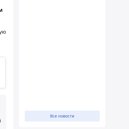
м
кую
Все новости
й