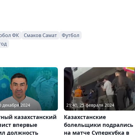
обол ФК
Смаков Самат
Футбол
год
20 декабря 2024
21:40, 25 февраля 2024
тный казахстанский
Казахстанские
лист впервые
болельщики подрались
ил должность
на матче Суперкубка в