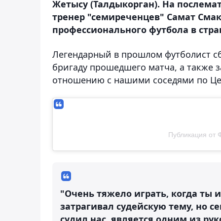
Жетысу (Талдыкорган). На послем
тренер "семиреченцев" Самат Смак
профессионального футбола в стран
Легендарный в прошлом футболист сб
бригаду прошедшего матча, а также з
отношению с нашими соседями по Це
Публикация от 
"Очень тяжело играть, когда ты 
затрагивал судейскую тему, но с
судил нас, является одним из ру