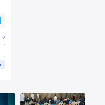
ход
ь