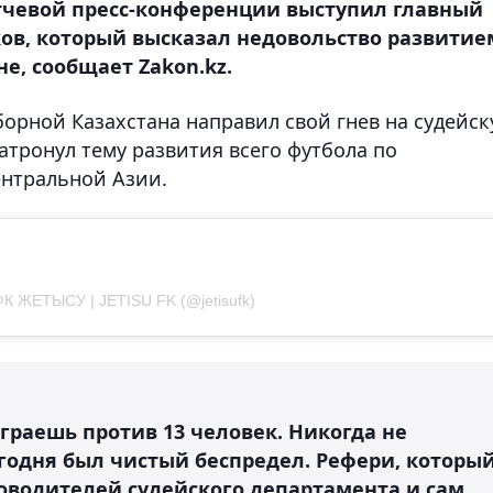
атчевой пресс-конференции выступил главный
ов, который высказал недовольство развитие
е, сообщает Zakon.kz.
орной Казахстана направил свой гнев на судейс
атронул тему развития всего футбола по
нтральной Азии.
ФК ЖЕТЫСУ | JETISU FK (@jetisufk)
играешь против 13 человек. Никогда не
егодня был чистый беспредел. Рефери, которы
ководителей судейского департамента и сам