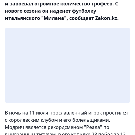
и завоевал огромное количество трофеев. С
нового сезона он наденет футболку
итальянского "Милана", сообщает Zakon.kz.
В ночь на 11 июля прославленный игрок простился
с королевским клубом и его болельщиками.
Модрич является рекордсменом "Реала" по
выигранным титулам, в его копилке 28 побед за 13