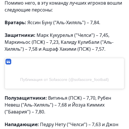
Помимо него, в эту команду лучших игроков вошли
следующие персоны:
Вратарь:
Яссин Буну ("Аль-Хиляль") – 7,84.
Защитники:
Марк Кукурелья ("Челси") – 7,45,
Маркиньос (ПСЖ) – 7,23, Калиду Кулибали ("Аль-
Хиляль") – 7,58 и Ашраф Хакими (ПСЖ) – 7,57.
Публикация от Sofascore (@sofascore_football)
Полузащитники:
Витинья (ПСЖ) – 7,70, Рубен
Невеш ("Аль-Хиляль") – 7,68 и Йозуа Киммих
("Бавария") – 7,80.
Нападающие:
Педру Нету ("Челси") – 7,63 и Джон