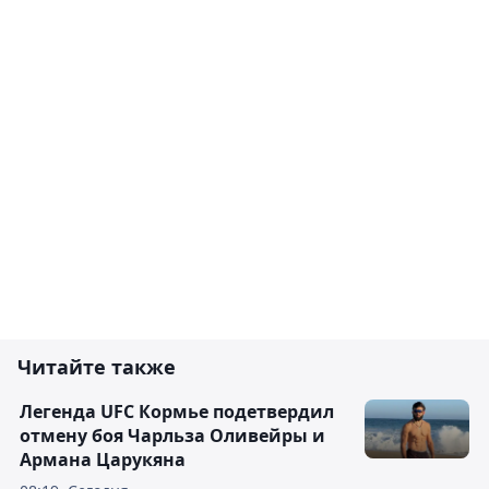
Читайте также
Легенда UFC Кормье подетвердил
отмену боя Чарльза Оливейры и
Армана Царукяна