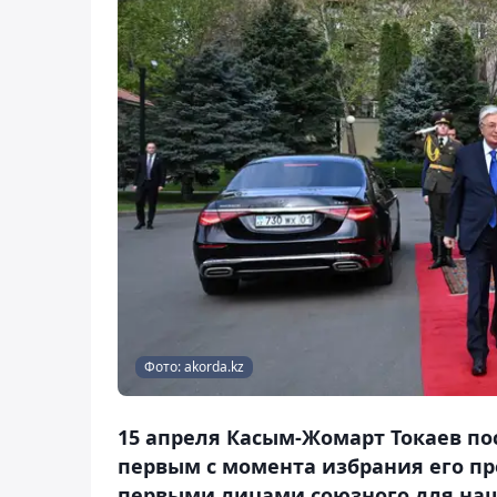
Фото: akorda.kz
15 апреля Касым-Жомарт Токаев п
первым с момента избрания его пр
первыми лицами союзного для наш