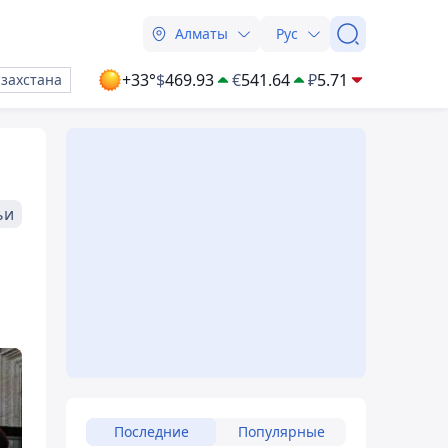
Алматы
Рус
+33°
$
469.93
€
541.64
₽
5.71
азахстана
ьи
Последние
Популярные