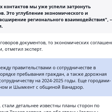
их контактов мы уже успели затронуть
в. Это углубление экономического и
расширение регионального взаимодействия", –
и.
еговоров документов, то экономических соглаше
, отметил эксперт.
ежду правительствами о сотрудничестве в
порядке пребывания граждан, а также дорожная
сотрудничеству на 2024-2025 годы. Еще городами-
аном и Шымкент с общиной Ванадзор.
, стали детальнее известны планы сторон по
дент Токаев заявил, что обе страны "должны