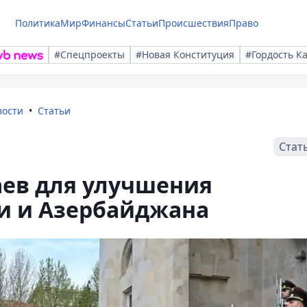
Политика
Мир
Финансы
Статьи
Происшествия
Право
#Спецпроекты
#Новая Конституция
#Гордость К
вости
Статьи
Стат
аев для улучшения
и и Азербайджана