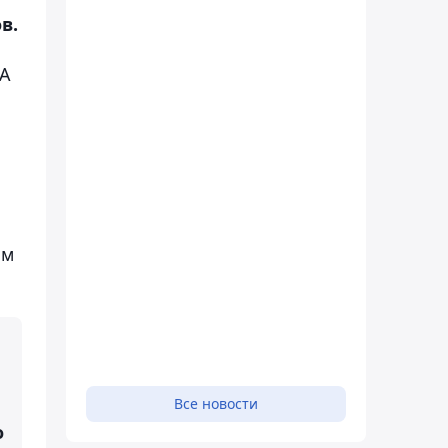
в.
 А
ом
Все новости
о