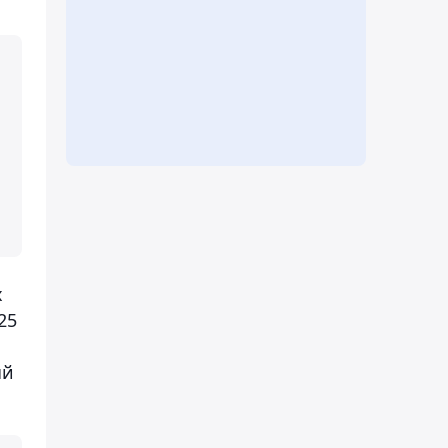
х
25
ый