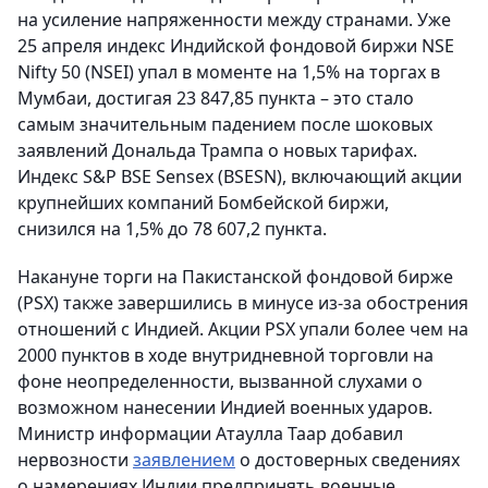
на усиление напряженности между странами. Уже
25 апреля индекс Индийской фондовой биржи NSE
Nifty 50 (NSEI) упал в моменте на 1,5% на торгах в
Мумбаи, достигая 23 847,85 пункта – это стало
самым значительным падением после шоковых
заявлений Дональда Трампа о новых тарифах.
Индекс S&P BSE Sensex (BSESN), включающий акции
крупнейших компаний Бомбейской биржи,
снизился на 1,5% до 78 607,2 пункта.
Накануне торги на Пакистанской фондовой бирже
(PSX) также завершились в минусе из-за обострения
отношений с Индией. Акции PSX упали более чем на
2000 пунктов в ходе внутридневной торговли на
фоне неопределенности, вызванной слухами о
возможном нанесении Индией военных ударов.
Министр информации Атаулла Таар добавил
нервозности
заявлением
о достоверных сведениях
о намерениях Индии предпринять военные