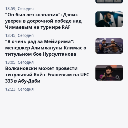
13:59, Сегодня
"Он был лез сознания": Дэнис
уверен в досрочной победе над
Чимаевым на турнире RAF
13:45, Сегодня
"Я очень рад за Мейирима":
менеджер Алимханулы Климас о
титульном бое Нурсултанова
13:05, Сегодня
Волкановски может провести
титульный бой с Евлоевым на UFC
333 в Абу-Даби
12:23, Сегодня