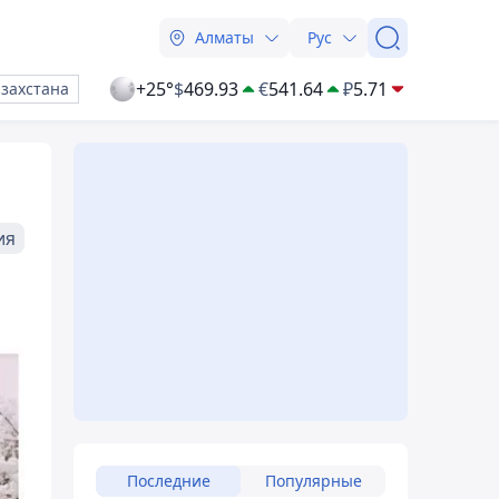
Алматы
Рус
+25°
$
469.93
€
541.64
₽
5.71
азахстана
ия
Последние
Популярные