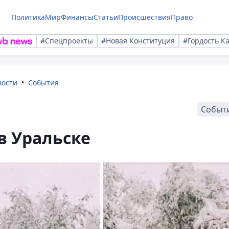
Политика
Мир
Финансы
Статьи
Происшествия
Право
#Спецпроекты
#Новая Конституция
#Гордость К
вости
События
Событ
в Уральске