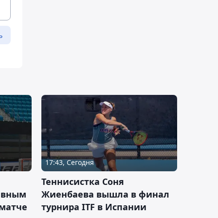
ь
17:43, Сегодня
Теннисистка Соня
ивным
Жиенбаева вышла в финал
 матче
турнира ITF в Испании