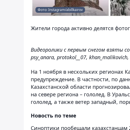
Фото: Instagram/abillkairov
Жители города активно делятся фотог
Видеоролики с первым снегом взяты со
psy_anara, protokol__07, khan_malikovich, 
На 1 ноября в нескольких регионах 
предупреждение. В частности, по дан
Казахстанской области прогнозировал
на севере региона – гололед. В Урал
гололед, а также ветер западный, пор
Новость по теме
Синоптики пообещали казахстанцам 