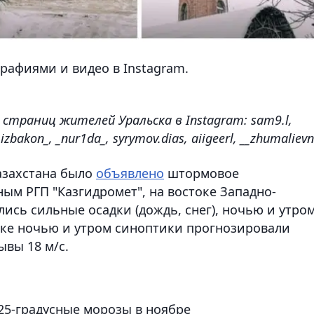
рафиями и видео в Instagram.
 страниц жителей Уральска в Instagram: sam9.l,
izbakon_, _nur1da_, syrymov.dias, aiigeerl, __zhumalievn
Казахстана было
объявлено
штормовое
ным РГП "Казгидромет", на востоке Западно-
ись сильные осадки (дождь, снег), ночью и утро
ьске ночью и утром синоптики прогнозировали
ывы 18 м/с.
25-градусные морозы в ноябре