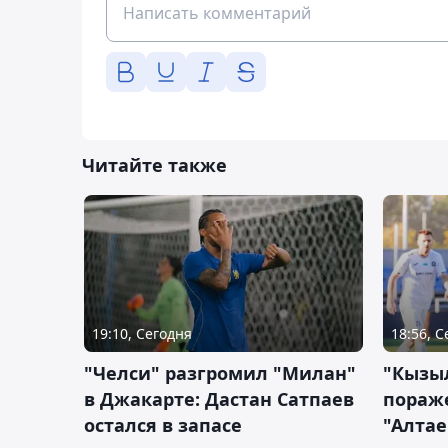
Читайте также
19:10, Сегодня
18:56, 
"Челси" разгромил "Милан"
"Кызыл
в Джакарте: Дастан Сатпаев
пораже
остался в запасе
"Алтае