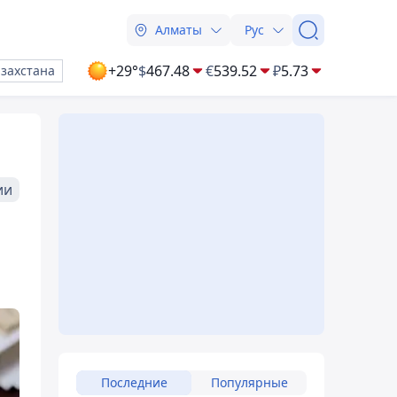
Алматы
Рус
+29°
$
467.48
€
539.52
₽
5.73
азахстана
ии
Последние
Популярные