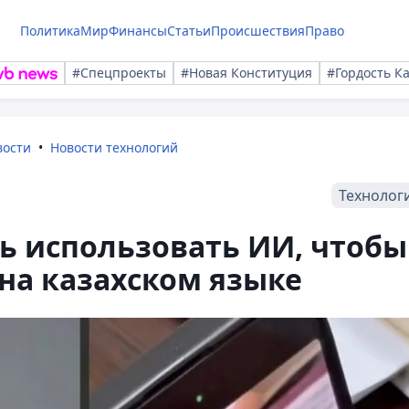
Политика
Мир
Финансы
Статьи
Происшествия
Право
#Спецпроекты
#Новая Конституция
#Гордость К
вости
Новости технологий
Технолог
ь использовать ИИ, чтобы
на казахском языке