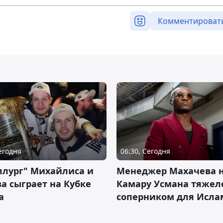
Комментироват
Сегодня
06:30, Сегодня
ллург" Михайлиса и
Менеджер Махачева 
а сыграет на Кубке
Камару Усмана тяже
а
соперником для Исла