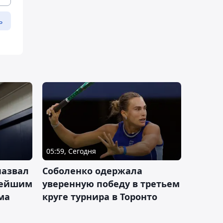
ь
05:59, Сегодня
назвал
Соболенко одержала
лейшим
уверенную победу в третьем
ма
круге турнира в Торонто