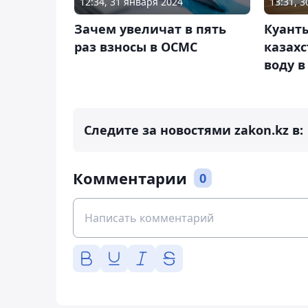
12:34, 31 января 2024
13:31, 
Зачем увеличат в пять
Куант
раз взносы в ОСМС
казах
воду в
Следите за новостями zakon.kz в:
Комментарии
0