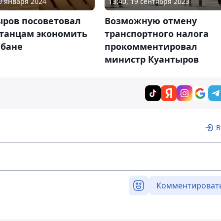
30 января 2024
13:40, 19 сентября 2023
ыров посоветовал
Возможную отмену
станцам экономить
транспортного налога
 бане
прокомментировал
министр Куантыров
В
Комментироват