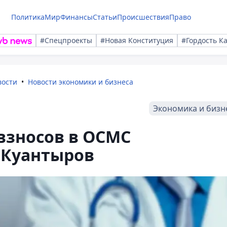
Политика
Мир
Финансы
Статьи
Происшествия
Право
#Спецпроекты
#Новая Конституция
#Гордость К
вости
Новости экономики и бизнеса
Экономика и бизн
 взносов в ОСМС
 Куантыров