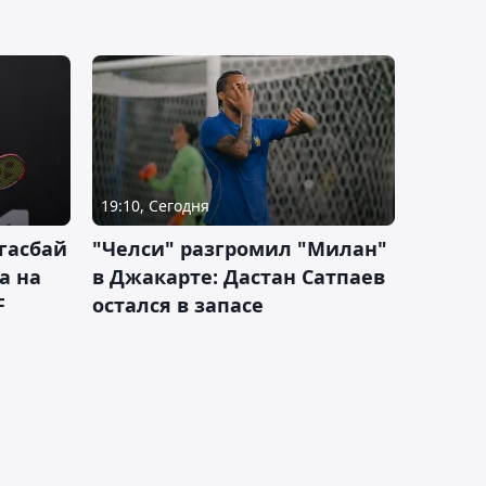
19:10, Сегодня
гасбай
"Челси" разгромил "Милан"
а на
в Джакарте: Дастан Сатпаев
F
остался в запасе