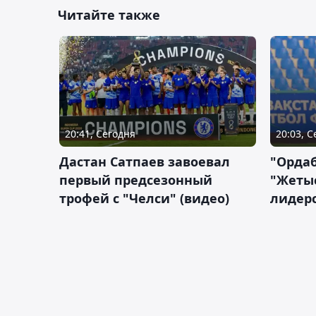
Читайте также
20:41, Сегодня
20:03, 
Дастан Сатпаев завоевал
"Орда
первый предсезонный
"Жетыс
трофей с "Челси" (видео)
лидерс