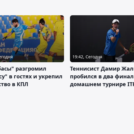
Сегодня
19:42, Сегодня
басы" разгромил
Теннисист Дамир Жал
у" в гостях и укрепил
пробился в два финал
тво в КПЛ
домашнем турнире IT