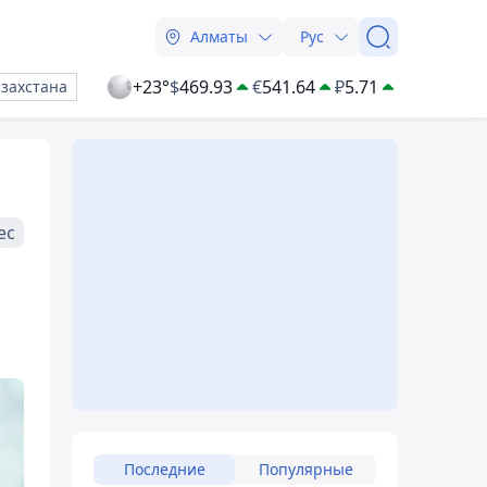
Алматы
Рус
+23°
$
469.93
€
541.64
₽
5.71
азахстана
ес
Последние
Популярные