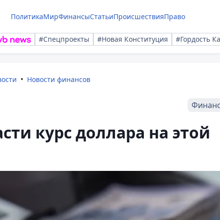
Политика
Мир
Финансы
Статьи
Происшествия
Право
#Спецпроекты
#Новая Конституция
#Гордость К
вости
Новости финансов
Финан
асти курс доллара на этой