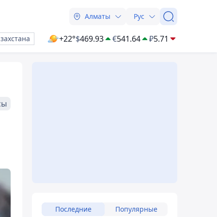
Алматы
Рус
+22°
$
469.93
€
541.64
₽
5.71
азахстана
сы
Последние
Популярные