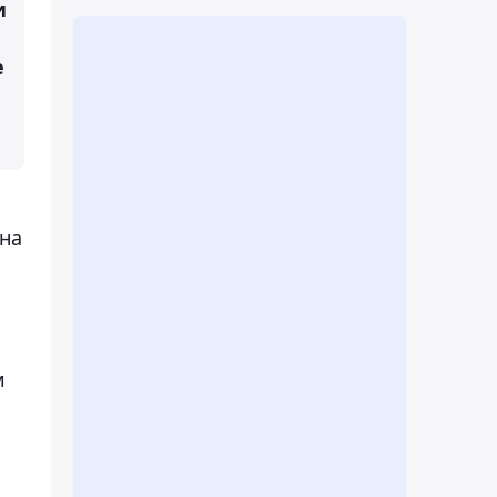
и
е
 на
и