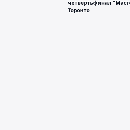
четвертьфинал "Масте
Торонто