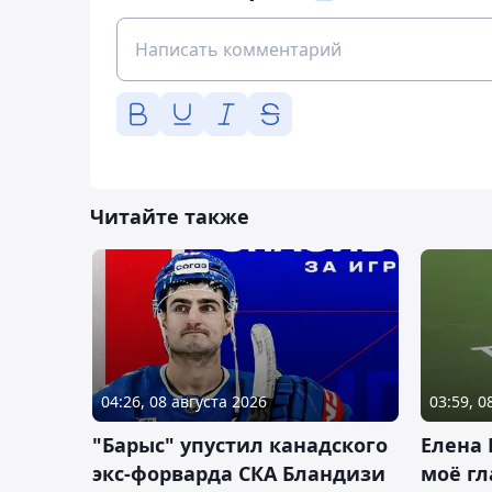
Читайте также
04:26, 08 августа 2026
03:59, 0
"Барыс" упустил канадского
Елена 
экс-форварда СКА Бландизи
моё гл