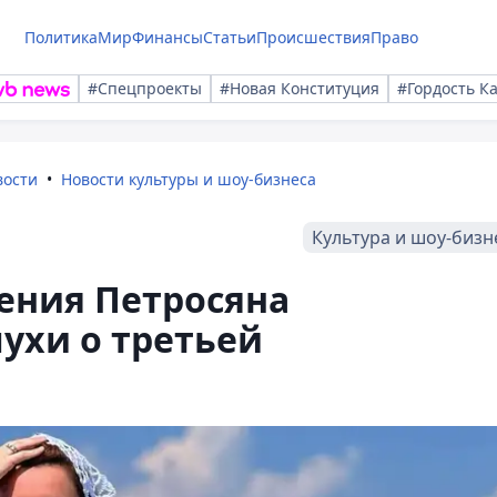
Политика
Мир
Финансы
Статьи
Происшествия
Право
#Спецпроекты
#Новая Конституция
#Гордость К
вости
Новости культуры и шоу-бизнеса
Культура и шоу-бизн
гения Петросяна
лухи о третьей