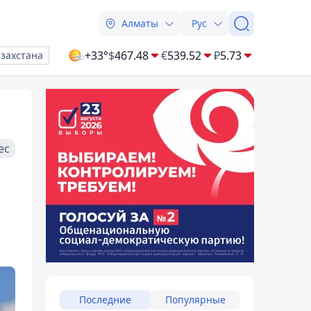
Алматы
Рус
+33°
$
467.48
€
539.52
₽
5.73
азахстана
ес
Последние
Популярные