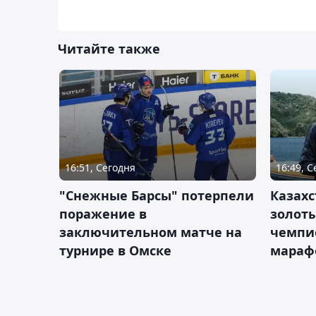
Читайте также
16:51, Сегодня
16:49, 
"Снежные Барсы" потерпели
Казахс
поражение в
золот
заключительном матче на
чемпи
турнире в Омске
мараф