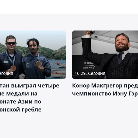
Сегодня
16:29, Сегодня
тан выиграл четыре
Конор Макгрегор пре
ые медали на
чемпионство Иэну Гэ
онате Азии по
онской гребле