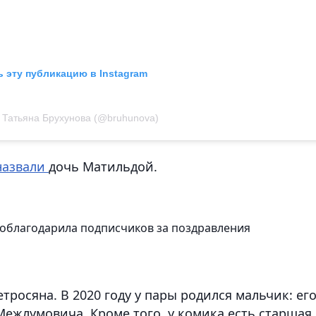
 эту публикацию в Instagram
 Татьяна Брухунова (@bruhunova)
назвали
дочь Матильдой.
облагодарила подписчиков за поздравления
тросяна. В 2020 году у пары родился мальчик: ег
 Межлумовича. Кроме того, у комика есть старшая