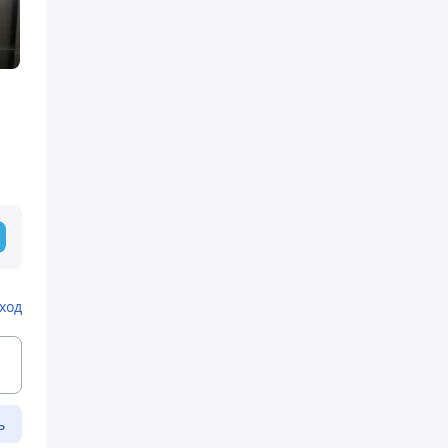
ход
ь