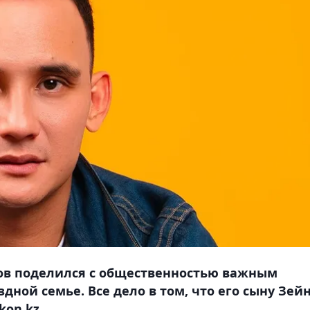
ов поделился с общественностью важным
ной семье. Все дело в том, что его сыну Зей
kon.kz.