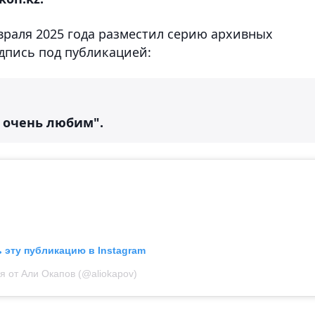
евраля 2025 года разместил серию архивных
дпись под публикацией:
 очень любим".
 эту публикацию в Instagram
я от Али Окапов (@aliokapov)