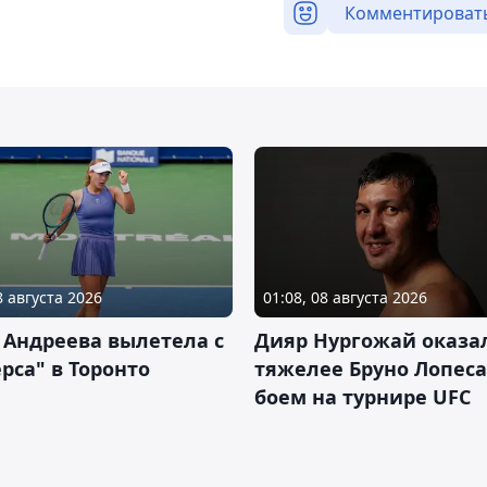
Комментироват
8 августа 2026
01:08, 08 августа 2026
 Андреева вылетела с
Дияр Нургожай оказа
рса" в Торонто
тяжелее Бруно Лопеса
боем на турнире UFC