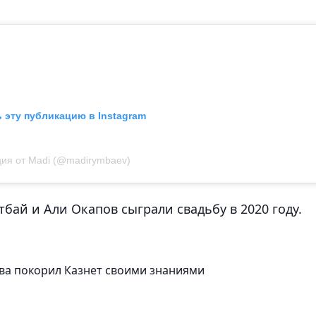
 эту публикацию в Instagram
ия от Madi (@madirymbaev)
тбай и Али Окапов сыграли свадьбу в 2020 году.
ва покорил Казнет своими знаниями