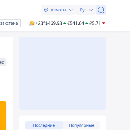
Алматы
Рус
+23°
$
469.93
€
541.64
₽
5.71
азахстана
ес
Последние
Популярные