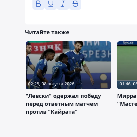
Читайте также
02:28, 08 августа 2026
01:46, 0
"Левски" одержал победу
Мирра
перед ответным матчем
"Масте
против "Кайрата"