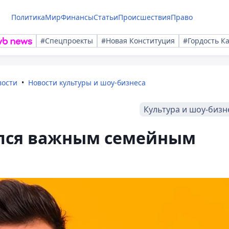
Политика
Мир
Финансы
Статьи
Происшествия
Право
#Спецпроекты
#Новая Конституция
#Гордость К
вости
Новости культуры и шоу-бизнеса
Культура и шоу-бизн
ился важным семейным