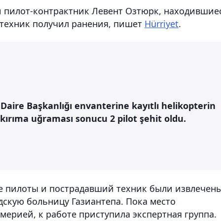
 пилот-контрактник Левент Озтюрк, находившие
 техник получил ранения, пишет
Hürriyet
.
aire Başkanlığı envanterine kayıtlı helikopterin
kırıma uğraması sonucu 2 pilot şehit oldu.
е пилоты и пострадавший техник были извлечен
дскую больницу Газиантепа. Пока место
ерией, к работе приступила экспертная группа.