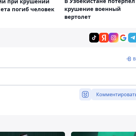
В Узбекистане потерпел
сии при крушении
крушение военный
ета погиб человек
вертолет
В
Комментироват