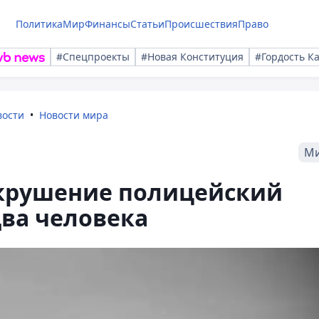
Политика
Мир
Финансы
Статьи
Происшествия
Право
#Спецпроекты
#Новая Конституция
#Гордость К
вости
Новости мира
М
 крушение полицейский
два человека