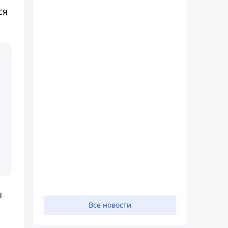
ся
ы
Все новости