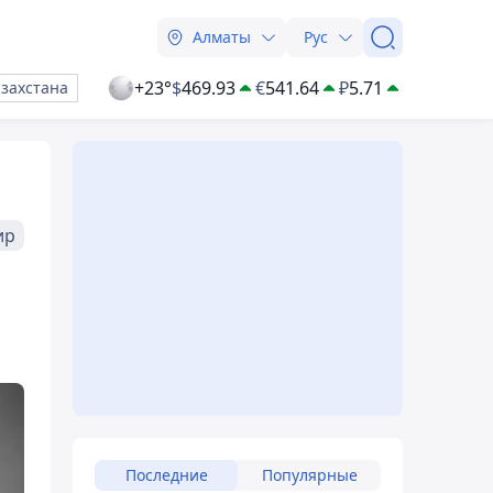
Алматы
Рус
+23°
$
469.93
€
541.64
₽
5.71
азахстана
ир
Последние
Популярные