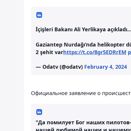
İçişleri Bakanı Ali Yerlikaya açıkladı..
Gaziantep Nurdağı’nda helikopter d
2 şehit var
https://t.co/8gr5EDRrEM
p
— Odatv (@odatv)
February 4, 2024
Официальное заявление о происшеств
"Да помилует Бог наших пилотов
нашей любимой нации и нашему 