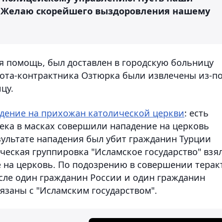
е. Желаю скорейшего выздоровления нашему
ая помощь, был доставлен в городскую больницу
илота-контрактника Озтюрка были извлечены из-п
цу.
дение на прихожан католической церкви
: есть
века в масках совершили нападение на церковь
зультате нападения был убит гражданин Турции
ческая группировка "Исламское государство" взя
е на церковь. По подозрению в совершении терак
исле один гражданин России и один гражданин
язаны с "Исламским государством".