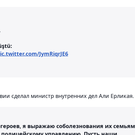
.
üştü:
ic.twitter.com/JymRiqrJE6
ии сделал министр внутренних дел Али Ерликая.
-героев, я выражаю соболезнования их семьям
полицейскому управлению. Пусть наши