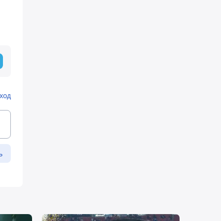
ход
ь