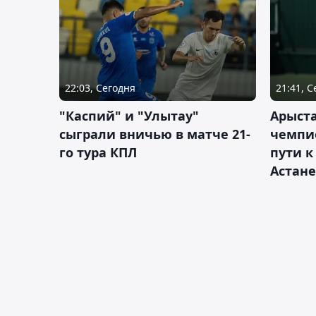
22:03, Сегодня
21:41, 
"Каспий" и "Улытау"
Арыст
сыграли вничью в матче 21-
чемпи
го тура КПЛ
пути к
Астане