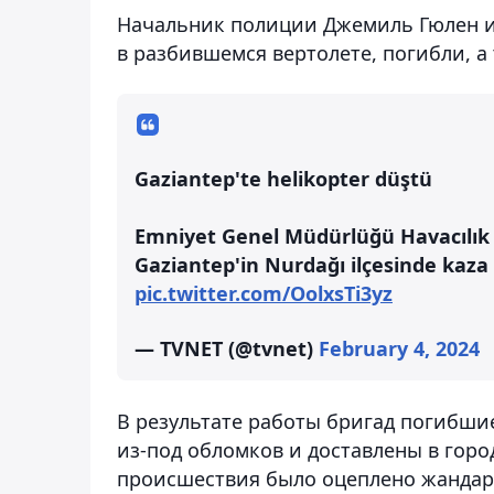
Начальник полиции Джемиль Гюлен и
в разбившемся вертолете, погибли, а
Gaziantep'te helikopter düştü
Emniyet Genel Müdürlüğü Havacılık D
Gaziantep'in Nurdağı ilçesinde kaza 
pic.twitter.com/OolxsTi3yz
— TVNET (@tvnet)
February 4, 2024
В результате работы бригад погибши
из-под обломков и доставлены в горо
происшествия было оцеплено жандарм