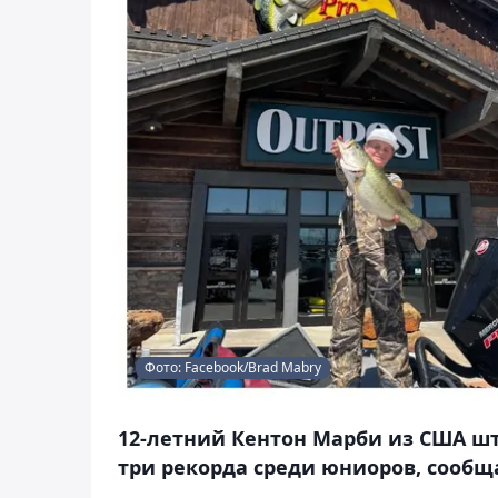
Фото: Facebook/Brad Mabry
12-летний Кентон Марби из США шт
три рекорда среди юниоров, сообща