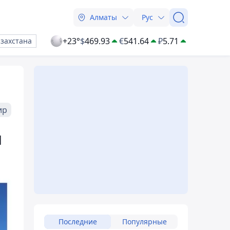
Алматы
Рус
+23°
$
469.93
€
541.64
₽
5.71
азахстана
ир
и
Последние
Популярные