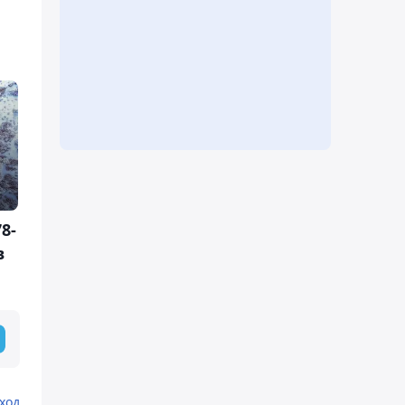
8-
в
ход