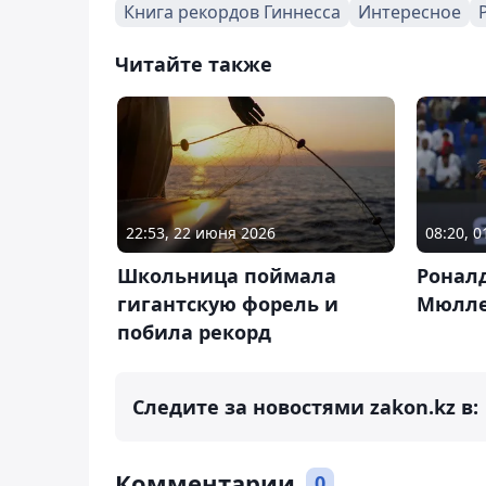
Книга рекордов Гиннесса
Интересное
Читайте также
22:53, 22 июня 2026
08:20, 0
Школьница поймала
Ронал
гигантскую форель и
Мюлл
побила рекорд
Следите за новостями zakon.kz в:
Комментарии
0