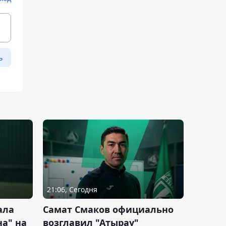
ь
21:06, Сегодня
ала
Самат Смаков официально
а" на
возглавил "Атырау"