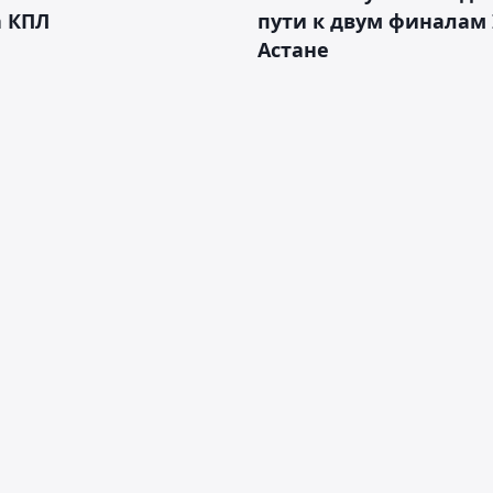
а КПЛ
пути к двум финалам 
Астане