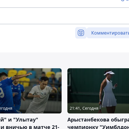
Комментироват
Сегодня
21:41, Сегодня
й" и "Улытау"
Арыстанбекова обыгр
и вничью в матче 21-
чемпионку "Уимблдон