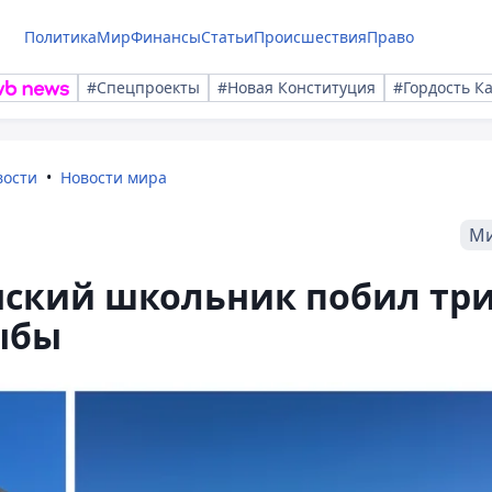
Политика
Мир
Финансы
Статьи
Происшествия
Право
#Спецпроекты
#Новая Конституция
#Гордость К
вости
Новости мира
М
нский школьник побил тр
ыбы