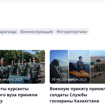
араганда
Военнослужащие
Фоторепортажи
9 августа 2023
18:49, 25 ноября 2023
аты курсанты
Военную присягу приня
го вуза приняли
солдаты Службы
гу
госохраны Казахстана