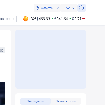
Алматы
Рус
+32°
$
469.93
€
541.64
₽
5.71
азахстана
во
Последние
Популярные