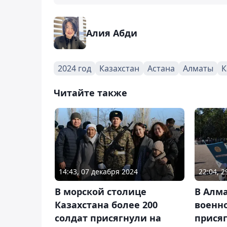
Алия Абди
2024 год
Казахстан
Астана
Алматы
К
Читайте также
14:43, 07 декабря 2024
22:04, 2
В морской столице
В Алм
Казахстана более 200
военно
солдат присягнули на
прися