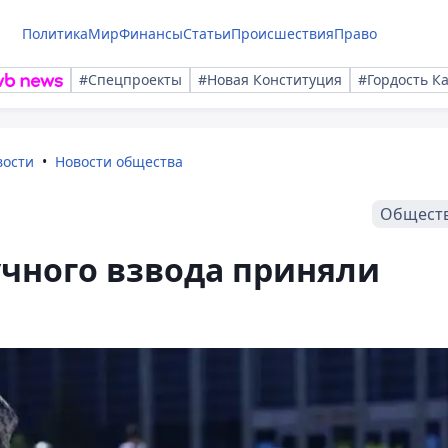
Политика
Мир
Финансы
Статьи
Происшествия
Право
#Спецпроекты
#Новая Конституция
#Гордость К
вости
Новости общества
Общест
чного взвода приняли