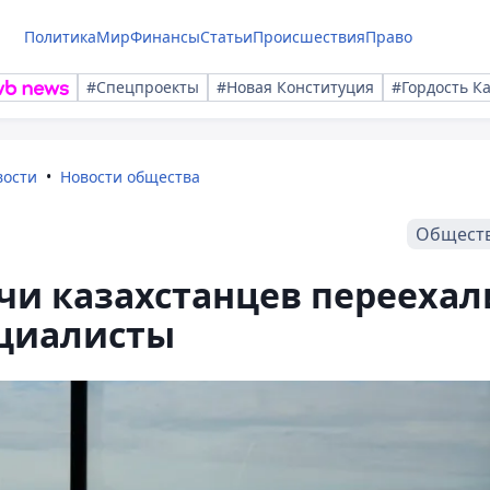
Политика
Мир
Финансы
Статьи
Происшествия
Право
#Спецпроекты
#Новая Конституция
#Гордость К
вости
Новости общества
Общест
ячи казахстанцев переехал
ециалисты