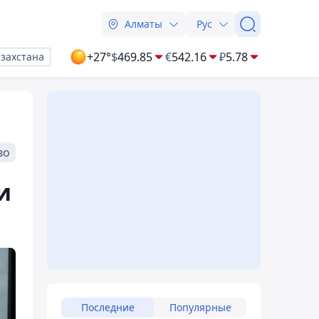
Алматы
Рус
+27°
$
469.85
€
542.16
₽
5.78
азахстана
во
и
Последние
Популярные