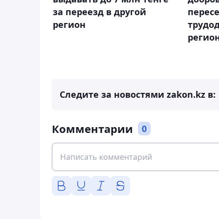
за переезд в другой
перес
регион
трудо
регио
Следите за новостями zakon.kz в:
Комментарии
0