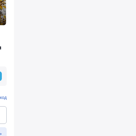
я
ход
ь