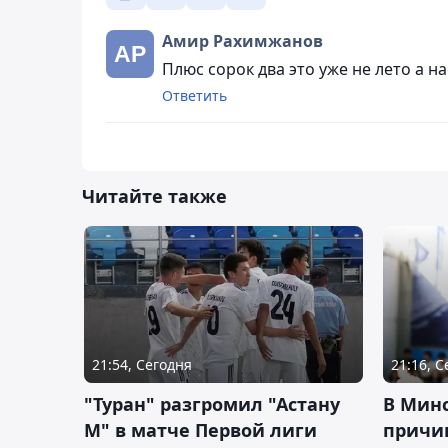
Амир Рахимжанов
Плюс сорок два это уже не лето а 
Ответить
Читайте также
21:54, Сегодня
21:16, 
"Туран" разгромил "Астану
В Мин
М" в матче Первой лиги
причи