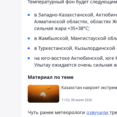
Температурный фон будет следующим
в Западно-Казахстанской, Актюбин
Алматинской областях, областях Ж
сильная жара +35+38°С;
в Жамбылской, Мангистауской обла
в Туркестанской, Кызылординской 
на юго-востоке Актюбинской, юге К
Улытау ожидается очень сильная ж
Материал по теме
Казахстан накроет экстре
11:52, 08 июля 2026
Чуть ранее метеорологи
озвучили
тр