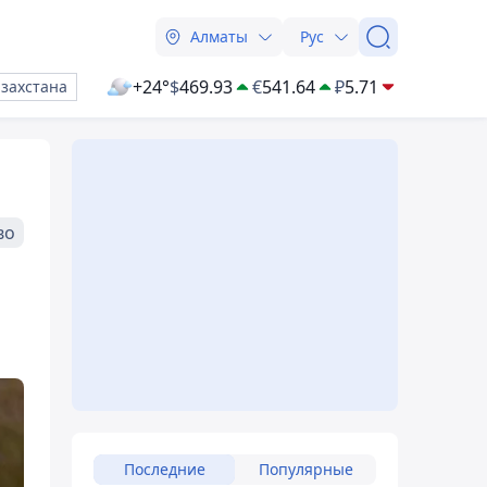
Алматы
Рус
+24°
$
469.93
€
541.64
₽
5.71
азахстана
во
Последние
Популярные