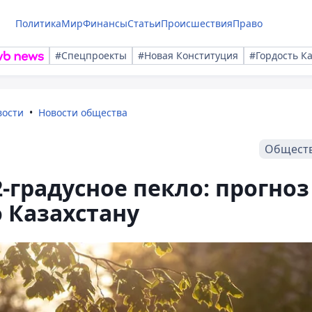
Политика
Мир
Финансы
Статьи
Происшествия
Право
#Спецпроекты
#Новая Конституция
#Гордость К
вости
Новости общества
Общест
-градусное пекло: прогноз
о Казахстану