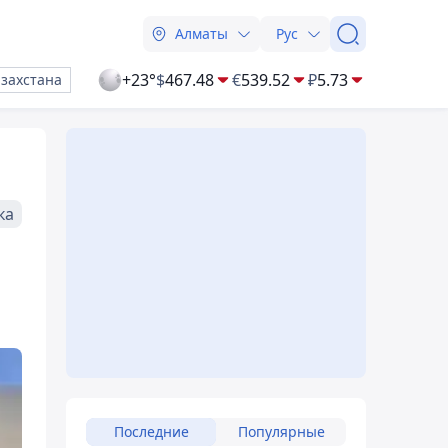
Алматы
Рус
+23°
$
467.48
€
539.52
₽
5.73
азахстана
ка
Последние
Популярные