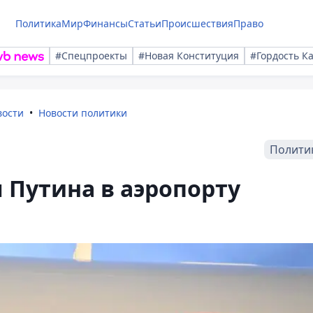
Политика
Мир
Финансы
Статьи
Происшествия
Право
#Спецпроекты
#Новая Конституция
#Гордость К
вости
Новости политики
Полити
л Путина в аэропорту