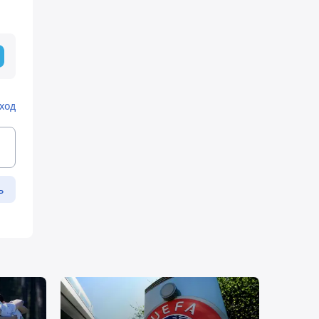
ход
ь