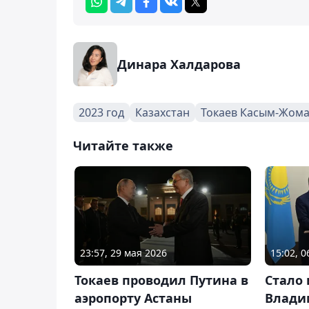
Динара Халдарова
2023 год
Казахстан
Токаев Касым-Жом
Читайте также
23:57, 29 мая 2026
15:02, 
Токаев проводил Путина в
Стало 
аэропорту Астаны
Влади