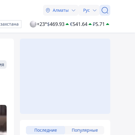
Алматы
Рус
+23°
$
469.93
€
541.64
₽
5.71
азахстана
ия
Последние
Популярные