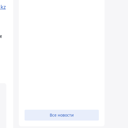
.kz
м
Все новости