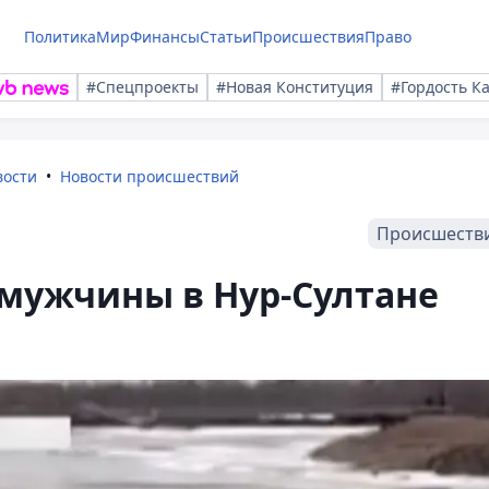
Политика
Мир
Финансы
Статьи
Происшествия
Право
#Спецпроекты
#Новая Конституция
#Гордость К
вости
Новости происшествий
Происшеств
 мужчины в Нур-Султане