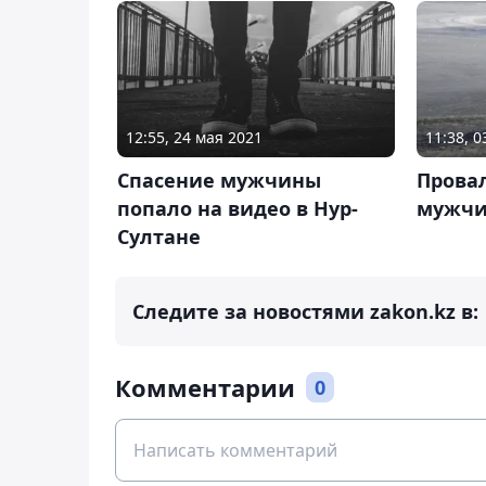
12:55, 24 мая 2021
11:38, 
Спасение мужчины
Прова
попало на видео в Нур-
мужчи
Султане
Следите за новостями zakon.kz в:
Комментарии
0