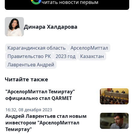
читать новости первым
Динара Халдарова
Карагандинская область
АрселорМиттал
Правительство РК
2023 год
Казахстан
Лаврентьев Андрей
Читайте также
"АрселорМиттал Темиртау"
официально стал QARMET
16:32, 08 декабря 2023
Андрей Лаврентьев стал новым
инвестором "АрселорМиттал
Темиртау"