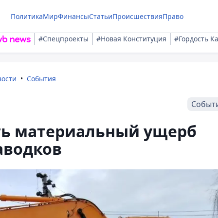
Политика
Мир
Финансы
Статьи
Происшествия
Право
#Спецпроекты
#Новая Конституция
#Гордость К
вости
События
Событ
ть материальный ущерб
аводков