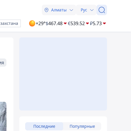
Алматы
Рус
+29°
$
467.48
€
539.52
₽
5.73
азахстана
ия
Последние
Популярные