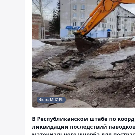
Фото: МЧС РК
В Республиканском штабе по коор
ликвидации последствий паводков
материального ущерба для пострад