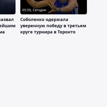
05:59, Сегодня
назвал
Соболенко одержала
лейшим
уверенную победу в третьем
ма
круге турнира в Торонто