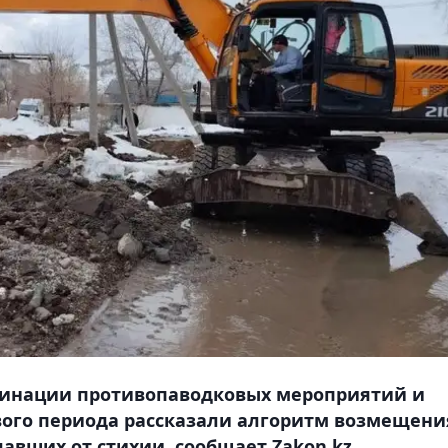
динации противопаводковых мероприятий и
ого периода рассказали алгоритм возмещени
авших от стихии, сообщает Zakon.kz.