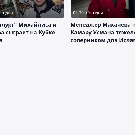
Сегодня
06:30, Сегодня
ллург" Михайлиса и
Менеджер Махачева 
а сыграет на Кубке
Камару Усмана тяже
а
соперником для Исла