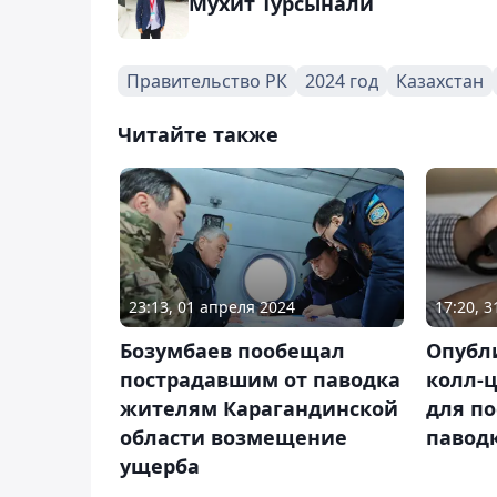
Мухит Турсынали
Правительство РК
2024 год
Казахстан
Читайте также
23:13, 01 апреля 2024
17:20, 
Бозумбаев пообещал
Опубл
пострадавшим от паводка
колл-ц
жителям Карагандинской
для п
области возмещение
павод
ущерба