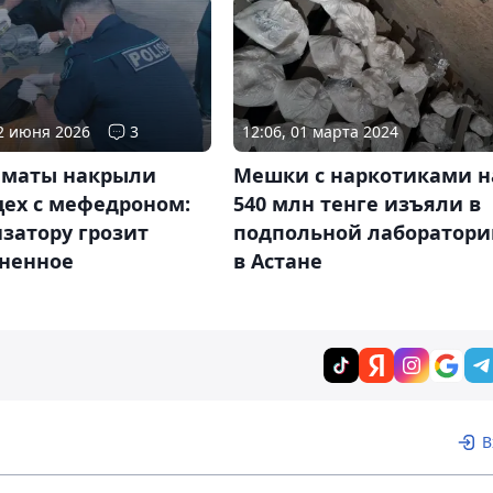
02 июня 2026
3
12:06, 01 марта 2024
лматы накрыли
Мешки с наркотиками н
цех с мефедроном:
540 млн тенге изъяли в
затору грозит
подпольной лаборатори
ненное
в Астане
В