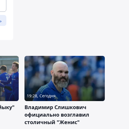
ь
19:28, Сегодня
йыку"
Владимир Слишкович
официально возглавил
столичный "Женис"