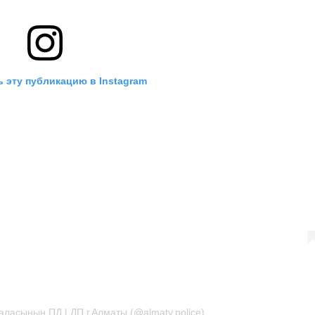
 эту публикацию в Instagram
аласының ПД | ДП г.Алматы (@almaty.police)