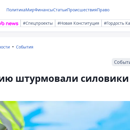
Политика
Мир
Финансы
Статьи
Происшествия
Право
#Спецпроекты
#Новая Конституция
#Гордость К
вости
События
Событ
рию штурмовали силовики