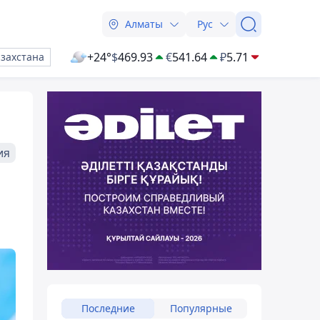
Алматы
Рус
+24°
$
469.93
€
541.64
₽
5.71
азахстана
ия
Последние
Популярные