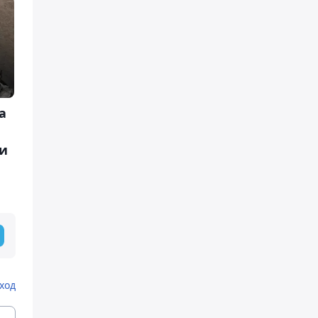
а
и
ход