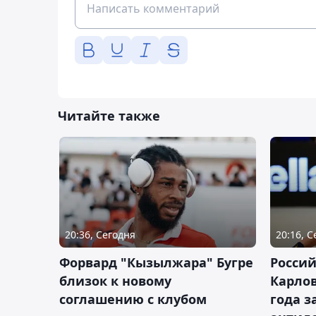
Читайте также
20:36, Сегодня
20:16, 
Форвард "Кызылжара" Бугре
Россий
близок к новому
Карлов
соглашению с клубом
года з