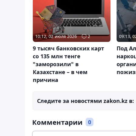
10:12, 02 июля 2026
2
09:13, 
9 тысяч банковских карт
Под А
со 135 млн тенге
нарко
"заморозили" в
органи
Казахстане – в чем
пожиз
причина
Следите за новостями zakon.kz в:
Комментарии
0