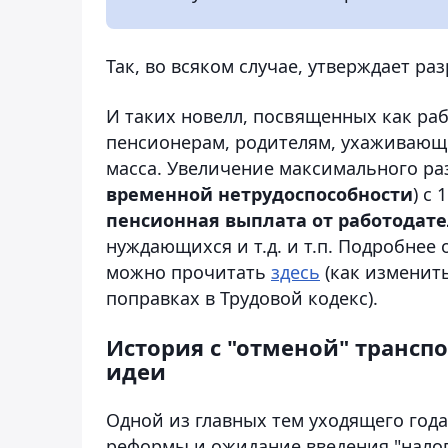
Так, во всяком случае, утверждает ра
И таких новелл, посвященных как раб
пенсионерам, родителям, ухаживающим 
масса. Увеличение максимального ра
временной нетрудоспособности
) с
пенсионная выплата от работодат
нуждающихся и т.д. и т.п. Подробнее
можно прочитать
здесь
(как изменит
поправках в Трудовой кодекс).
История с "отменой" трансп
идеи
Одной из главных тем уходящего год
реформы и ожидание введения "налог