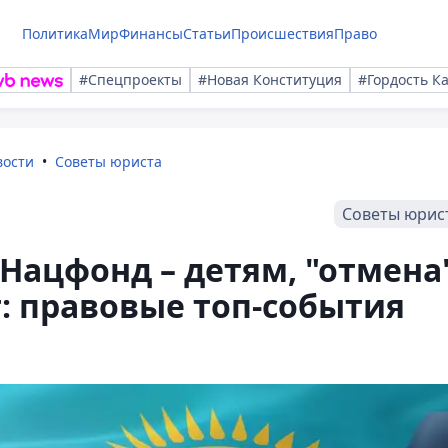
Политика
Мир
Финансы
Статьи
Происшествия
Право
#Спецпроекты
#Новая Конституция
#Гордость К
вости
Советы юриста
Советы юрис
 Нацфонд – детям, "отмена
т: правовые топ-события