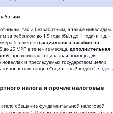
зработчик.
отникам, так и безработным, а также инвалидам,
за ребенком до 1,5 года (был до 1 года) и т.д. –
змера бюллетеня (
социального пособия по
 15 до 25 МРП в течение месяца,
дополнительная
елей
, проактивная социальная помощь для
 о новеллах и преследуемых государством целях
ь жизнь казахстанцев Социальный кодекс) и
здес
ортного налога и прочие налоговые
а стало обещание фундаментальной налоговой
а на роскошь". Пишем в кавычках, потому что на