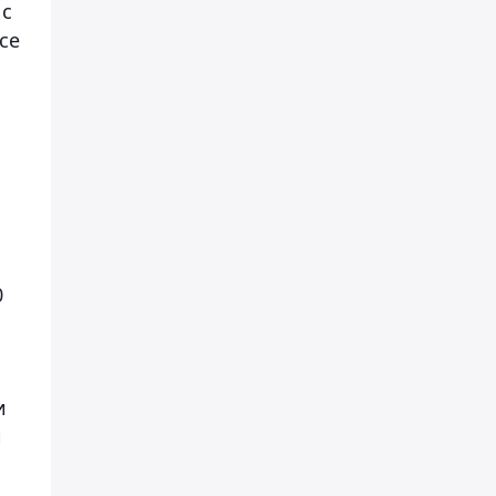
 с
се
.
0
и
й