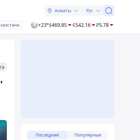
Алматы
Рус
+23°
$
469.85
€
542.16
₽
5.78
азахстана
та
"
Последние
Популярные