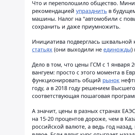
Что и переполошило общество. Мини
рекомендацией
упразднить
в будущем
машины. Налог на "автомобили с по
сохранить и даже приумножить.
Инициатива подверглась шквальной к
статьях
(они выходили не
единожды
)
Дело в том, что цены ГСМ с 1 января 2
вангуем: просто с этого момента в Е
функционировать общий
рынок
нефти
году, а в 2018 году решением Высшег
соответствующая пошаговая програм
А значит, цены в разных странах ЕАЭС
на 15-20 процентов дороже, чем в Каз
российской валюте, а ведь год назад,
вдвое. Если вдруг курс отыграет наз