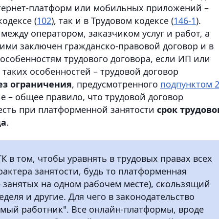
нтернет-платформ или мобильных приложений –
одексе (
102
), так и в Трудовом кодексе (
146-1
).
ежду оператором, заказчиком услуг и работ, а
ними заключен гражданско-правовой договор и в
 особенностям трудового договора, если ИП или
 таких особенностей – трудовой договор
ез ограничения
, предусмотренного
подпунктом 2
ие – общее правило, что трудовой договор
о есть при платформенной занятости
срок трудово
да
.
ТК в том, чтобы уравнять в трудовых правах всех
рактера занятости, будь то платформенная
е занятых на одном рабочем месте), скользящий
деля и другие. Для чего в законодательство
имый работник". Все онлайн-платформы, вроде