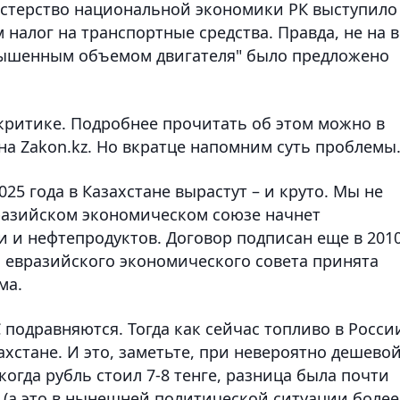
стерство национальной экономики РК выступило
 налог на транспортные средства. Правда, не на в
вышенным объемом двигателя" было предложено
ритике. Подробнее прочитать об этом можно в
 на Zakon.kz. Но вкратце напомним суть проблемы
025 года в Казахстане вырастут – и круто. Мы не
вразийском экономическом союзе начнет
 и нефтепродуктов. Договор подписан еще в 201
о евразийского экономического совета принята
ма.
 подравняются. Тогда как сейчас топливо в Росси
ахстане. И это, заметьте, при невероятно дешево
 когда рубль стоил 7-8 тенге, разница была почти
ад (а это в нынешней политической ситуации более