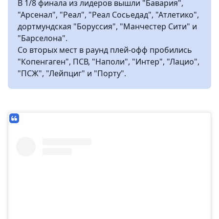
В 1/8 финала из лидеров вышли "Бавария",
"Арсенал", "Реал", "Реал Сосьедад", "Атлетико",
дортмундская "Боруссия", "Манчестер Сити" и
"Барселона".
Со вторых мест в раунд плей-офф пробились
"Копенгаген", ПСВ, "Наполи", "Интер", "Лацио",
"ПСЖ", "Лейпциг" и "Порту".